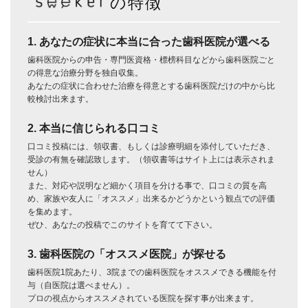
の特徴
1. あなたの症状に本当に合った歯科医院が選べる
歯科医院からの申告・専門医資格・標榜科目などから歯科医院ごと
の得意な治療分野を独自収集。
あなたの症状に合わせた治療を得意とする歯科医院だけの中から比
較検討出来ます。
2. 本当に信じられる口コミ
口コミ投稿には、領収書、もしくは診療明細を添付していただき、
受診の有無を確認致します。（領収書等はサイト上には表示されま
せん）
また、対応や説明など細かく項目を分ける事で、口コミの質を高
め、家族や友人に「オススメ」出来るかどうかという観点での評価
を集めます。
ぜひ、あなたの投稿でこのサイトを育てて下さい。
3. 歯科医院の「オススメ医院」が探せる
歯科医院1院あたり、3院までの歯科医院をオススメできる機能を付
与（自医院は選べません）。
プロの視点からオススメされている医院を探す事が出来ます。