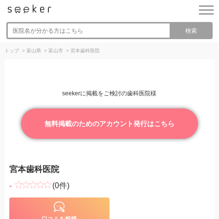
検索
トップ
>
富山県
>
富山市
>
宮本歯科医院
seekerに掲載をご検討の歯科医院様
無料掲載のためのアカウント発行はこちら
宮本歯科医院
-
(0件)