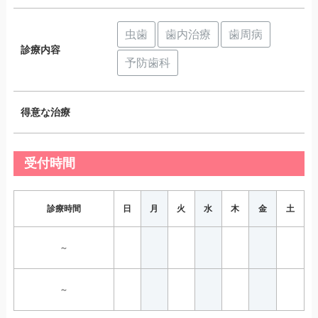
虫歯
歯内治療
歯周病
診療内容
予防歯科
得意な治療
受付時間
診療時間
日
月
火
水
木
金
土
～
～