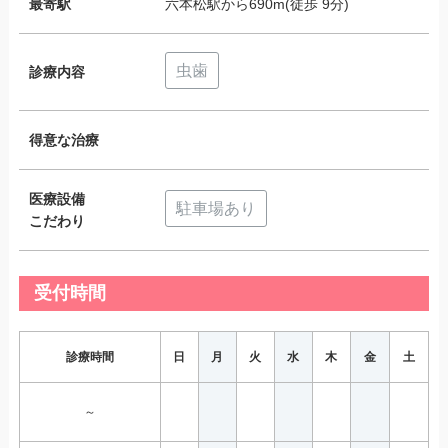
最寄駅
六本松駅から690m(徒歩 9分)
虫歯
診療内容
得意な治療
医療設備
駐車場あり
こだわり
受付時間
診療時間
日
月
火
水
木
金
土
～