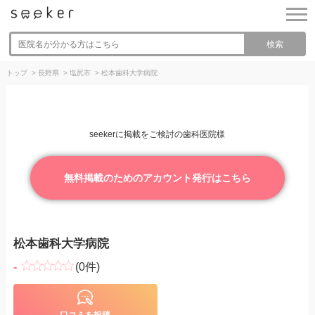
検索
トップ
>
長野県
>
塩尻市
>
松本歯科大学病院
seekerに掲載をご検討の歯科医院様
無料掲載のためのアカウント発行はこちら
松本歯科大学病院
-
(0件)