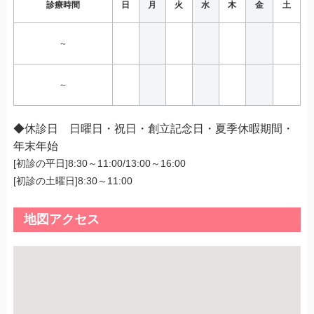
診療時間
日
月
火
水
木
金
土
～
～
◆休診日 日曜日・祝日・創立記念日・夏季休暇期間・
年末年始
[初診の平日]8:30～11:00/13:00～16:00
[初診の土曜日]8:30～11:00
地図アクセス