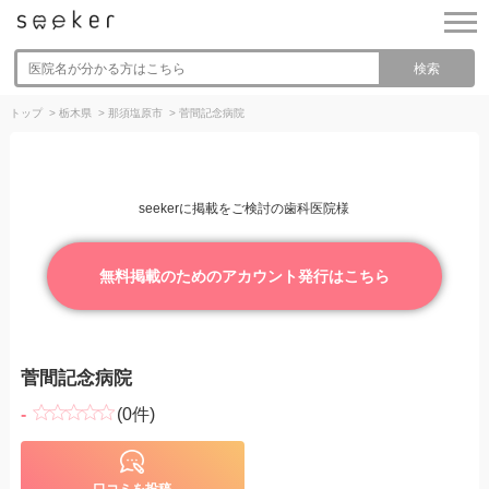
検索
トップ
>
栃木県
>
那須塩原市
>
菅間記念病院
seekerに掲載をご検討の歯科医院様
無料掲載のためのアカウント発行はこちら
菅間記念病院
-
(0件)