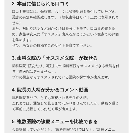
2. 本当に信じられる口コミ
口コミ投稿には、領収書、もしくは診療明細を添付していただき、
受診の有無を確認致します。（領収書等はサイト上には表示されま
せん）
また、対応や説明など細かく項目を分ける事で、口コミの質を高
め、家族や友人に「オススメ」出来るかどうかという観点での評価
を集めます。
ぜひ、あなたの投稿でこのサイトを育てて下さい。
3. 歯科医院の「オススメ医院」が探せる
歯科医院1院あたり、3院までの歯科医院をオススメできる機能を付
与（自医院は選べません）。
プロの視点からオススメされている医院を探す事が出来ます。
4. 院長の人柄が分かるコメント動画
歯科医院選びで、とても重視される先生の人柄。
これまでは、通院して見るまでわかりませんでしたが、動画を通じ
て事前に把握していただく事が出来ます。
5. 複数医院の診療メニューを比較できる
会員登録していただくと、”歯科医院”だけではなく、”診療メニュ