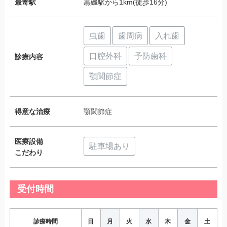
最寄駅
黒磯駅から1km(徒歩16分)
虫歯
歯周病
入れ歯
口腔外科
予防歯科
診療内容
顎関節症
得意な治療
顎関節症
医療設備
駐車場あり
こだわり
受付時間
診療時間
日
月
火
水
木
金
土