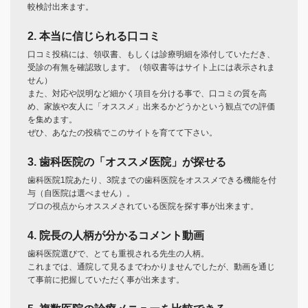
較検討出来ます。
2. 本当に信じられる口コミ
口コミ投稿には、領収書、もしくは診療明細を添付していただき、
受診の有無を確認致します。（領収書等はサイト上には表示されま
せん）
また、対応や説明など細かく項目を分ける事で、口コミの質を高
め、家族や友人に「オススメ」出来るかどうかという観点での評価
を集めます。
ぜひ、あなたの投稿でこのサイトを育てて下さい。
3. 歯科医院の「オススメ医院」が探せる
歯科医院1院あたり、3院までの歯科医院をオススメできる機能を付
与（自医院は選べません）。
プロの視点からオススメされている医院を探す事が出来ます。
4. 院長の人柄が分かるコメント動画
歯科医院選びで、とても重視される先生の人柄。
これまでは、通院して見るまでわかりませんでしたが、動画を通じ
て事前に把握していただく事が出来ます。