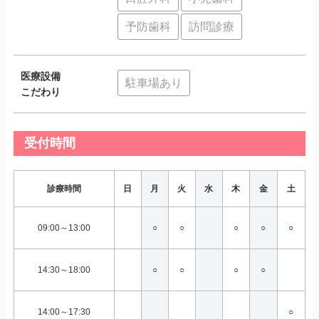
予防歯科
訪問診療
医療設備
駐車場あり
こだわり
受付時間
診療時間
日
月
火
水
木
金
土
09:00～13:00
○
○
○
○
○
14:30～18:00
○
○
○
○
14:00～17:30
○