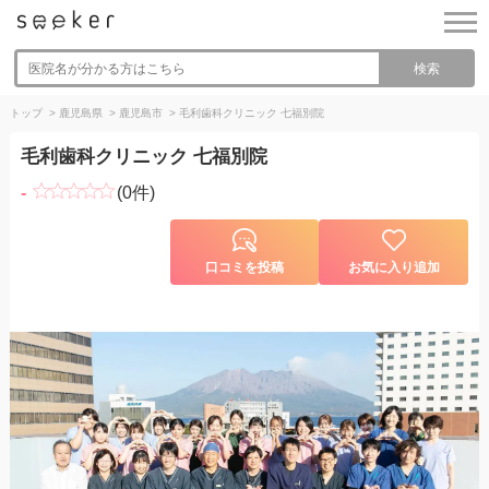
検索
トップ
>
鹿児島県
>
鹿児島市
>
毛利歯科クリニック 七福別院
毛利歯科クリニック 七福別院
-
(0件)
口コミを投稿
お気に入り追加