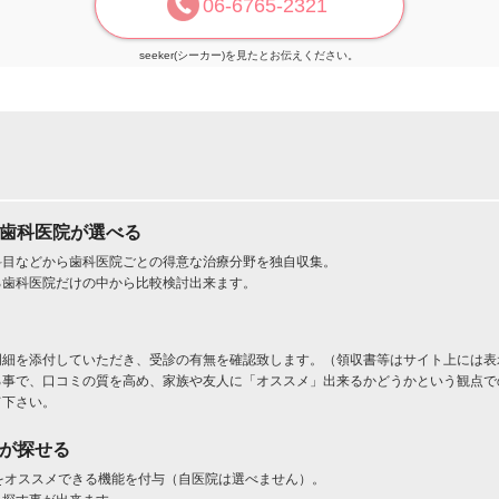
06-6765-2321
seeker(シーカー)を見たとお伝えください。
た歯科医院が選べる
科目などから歯科医院ごとの得意な治療分野を独自収集。
る歯科医院だけの中から比較検討出来ます。
明細を添付していただき、受診の有無を確認致します。（領収書等はサイト上には表
る事で、口コミの質を高め、家族や友人に「オススメ」出来るかどうかという観点で
て下さい。
」が探せる
をオススメできる機能を付与（自医院は選べません）。