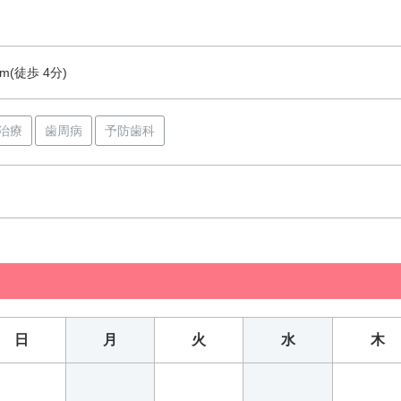
m(徒歩 4分)
治療
歯周病
予防歯科
日
月
火
水
木