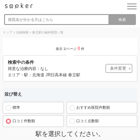
検索
トップ
>
沿線検索
>
春立駅の歯科医院一覧
0
表示 1/ページ
件
検索中の条件
条件変更
得意な治療内容：なし
エリア・駅：北海道 JR日高本線 春立駅
並び替え
標準
おすすめ医院件数順
口コミ件数順
口コミ点数順
駅を選択してください。