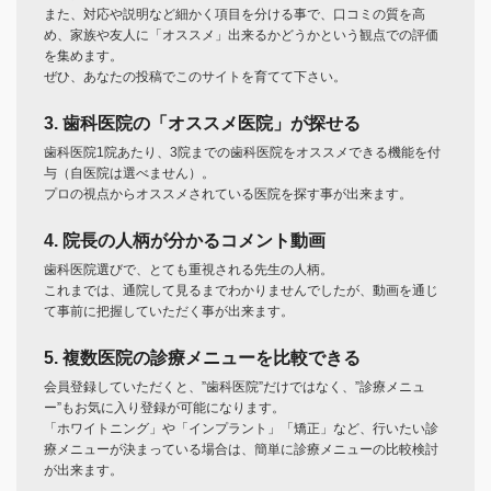
また、対応や説明など細かく項目を分ける事で、口コミの質を高
め、家族や友人に「オススメ」出来るかどうかという観点での評価
を集めます。
ぜひ、あなたの投稿でこのサイトを育てて下さい。
3. 歯科医院の「オススメ医院」が探せる
歯科医院1院あたり、3院までの歯科医院をオススメできる機能を付
与（自医院は選べません）。
プロの視点からオススメされている医院を探す事が出来ます。
4. 院長の人柄が分かるコメント動画
歯科医院選びで、とても重視される先生の人柄。
これまでは、通院して見るまでわかりませんでしたが、動画を通じ
て事前に把握していただく事が出来ます。
5. 複数医院の診療メニューを比較できる
会員登録していただくと、”歯科医院”だけではなく、”診療メニュ
ー”もお気に入り登録が可能になります。
「ホワイトニング」や「インプラント」「矯正」など、行いたい診
療メニューが決まっている場合は、簡単に診療メニューの比較検討
が出来ます。