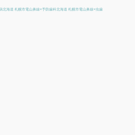
病
北海道 札幌市電山鼻線×予防歯科
北海道 札幌市電山鼻線×虫歯