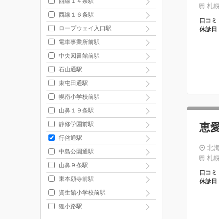
西線１４条駅
札幌
西線１６条駅
口コミ
ロープウェイ入口駅
休診日
電車事業所前駅
中央図書館前駅
石山通駅
東屯田通駅
幌南小学校前駅
山鼻１９条駅
静修学園前駅
恵
行啓通駅
北
中島公園通駅
札幌
山鼻９条駅
口コミ
東本願寺前駅
休診日
資生館小学校前駅
狸小路駅