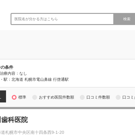
検索
中の条件
治療内容：なし
・駅：北海道 札幌市電山鼻線 行啓通駅
え
標準
おすすめ医院件数順
口コミ件数順
口コミ
川歯科医院
道札幌市中央区南十四条西9-1-20