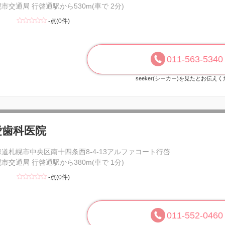
市交通局 行啓通駅から530m(車で 2分)
-点(0件)
011-563-5340
seeker(シーカー)を見たとお伝え
愛歯科医院
海道札幌市中央区南十四条西8-4-13アルファコート行啓
市交通局 行啓通駅から380m(車で 1分)
-点(0件)
011-552-0460