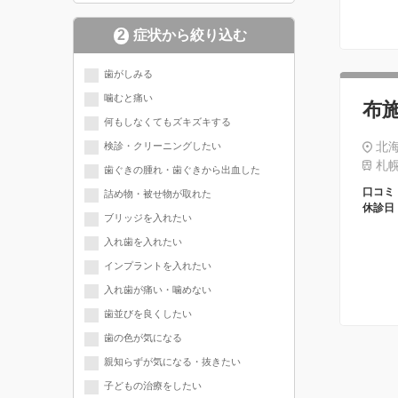
2
症状から絞り込む
歯がしみる
噛むと痛い
布
何もしなくてもズキズキする
北海
検診・クリーニングしたい
札幌
歯ぐきの腫れ・歯ぐきから出血した
口コミ
詰め物・被せ物が取れた
休診日
ブリッジを入れたい
入れ歯を入れたい
インプラントを入れたい
入れ歯が痛い・噛めない
歯並びを良くしたい
歯の色が気になる
親知らずが気になる・抜きたい
子どもの治療をしたい