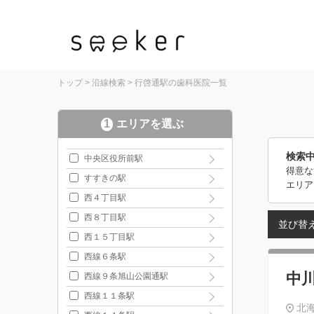
トップ
>
沿線検索
>
行啓通駅の歯科医院一覧
1
エリアを選ぶ
検索
中央区役所前駅
得意な
すすきの駅
エリア
西４丁目駅
西８丁目駅
並び替
西１５丁目駅
西線６条駅
中
西線９条旭山公園通駅
西線１１条駅
北海