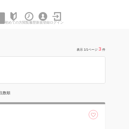
初めての方
閲覧履歴
新規登録
ログイン
3
表示 1/1ページ
件
点数順