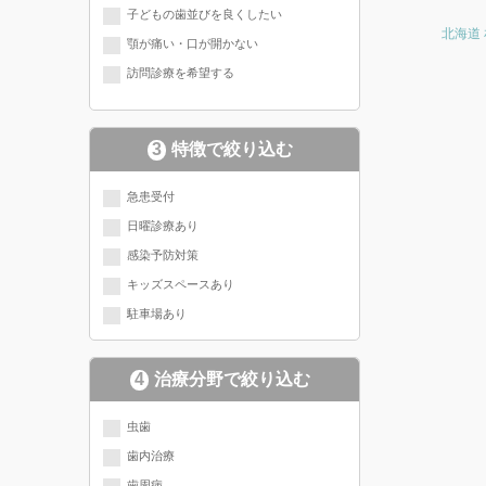
子どもの歯並びを良くしたい
北海道
顎が痛い・口が開かない
訪問診療を希望する
3
特徴で絞り込む
急患受付
日曜診療あり
感染予防対策
キッズスペースあり
駐車場あり
4
治療分野で絞り込む
現在選択されている分野にチェッ
虫歯
歯内治療
クが入っています
歯周病