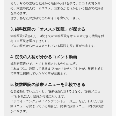
また、対応や説明など細かく項目を分ける事で、口コミの質を高
め、家族や友人に「オススメ」出来るかどうかという観点での評価
を集めます。
ぜひ、あなたの投稿でこのサイトを育てて下さい。
3. 歯科医院の「オススメ医院」が探せる
歯科医院1院あたり、3院までの歯科医院をオススメできる機能を付
与（自医院は選べません）。
プロの視点からオススメされている医院を探す事が出来ます。
4. 院長の人柄が分かるコメント動画
歯科医院選びで、とても重視される先生の人柄。
これまでは、通院して見るまでわかりませんでしたが、動画を通じ
て事前に把握していただく事が出来ます。
5. 複数医院の診療メニューを比較できる
会員登録していただくと、”歯科医院”だけではなく、”診療メニュ
ー”もお気に入り登録が可能になります。
「ホワイトニング」や「インプラント」「矯正」など、行いたい診
療メニューが決まっている場合は、簡単に診療メニューの比較検討
が出来ます。