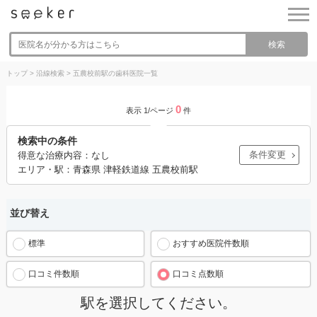
検索
トップ
>
沿線検索
>
五農校前駅の歯科医院一覧
0
表示 1/ページ
件
検索中の条件
条件変更
得意な治療内容：なし
エリア・駅：青森県 津軽鉄道線 五農校前駅
並び替え
標準
おすすめ医院件数順
口コミ件数順
口コミ点数順
駅を選択してください。