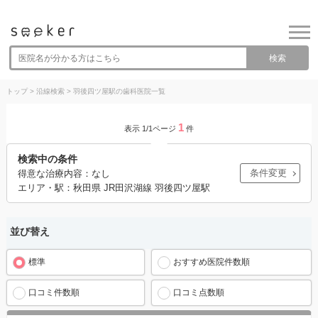
検索
トップ
>
沿線検索
>
羽後四ツ屋駅の歯科医院一覧
1
表示 1/1ページ
件
検索中の条件
条件変更
得意な治療内容：なし
エリア・駅：秋田県 JR田沢湖線 羽後四ツ屋駅
並び替え
標準
おすすめ医院件数順
口コミ件数順
口コミ点数順