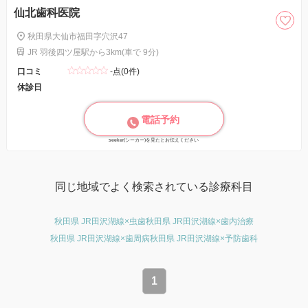
仙北歯科医院
秋田県大仙市福田字穴沢47
JR 羽後四ツ屋駅から3km(車で 9分)
口コミ
-点(0件)
休診日
電話予約
seeker(シーカー)を見たとお伝えください
同じ地域でよく検索されている診療科目
秋田県 JR田沢湖線×虫歯
秋田県 JR田沢湖線×歯内治療
秋田県 JR田沢湖線×歯周病
秋田県 JR田沢湖線×予防歯科
1