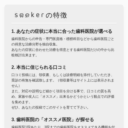
の特徴
1. あなたの症状に本当に合った歯科医院が選べる
歯科医院からの申告・専門医資格・標榜科目などから歯科医院ごと
の得意な治療分野を独自収集。
あなたの症状に合わせた治療を得意とする歯科医院だけの中から比
較検討出来ます。
2. 本当に信じられる口コミ
口コミ投稿には、領収書、もしくは診療明細を添付していただき、
受診の有無を確認致します。（領収書等はサイト上には表示されま
せん）
また、対応や説明など細かく項目を分ける事で、口コミの質を高
め、家族や友人に「オススメ」出来るかどうかという観点での評価
を集めます。
ぜひ、あなたの投稿でこのサイトを育てて下さい。
3. 歯科医院の「オススメ医院」が探せる
歯科医院1院あたり、3院までの歯科医院をオススメできる機能を付