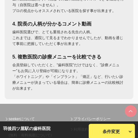
与（自医院は選べません）。
プロの視点からオススメされている医院を探す事が出来ます。
4. 院長の人柄が分かるコメント動画
歯科医院選びで、とても重視される先生の人柄。
これまでは、通院して見るまでわかりませんでしたが、動画を通じ
て事前に把握していただく事が出来ます。
5. 複数医院の診療メニューを比較できる
会員登録していただくと、”歯科医院”だけではなく、”診療メニュ
ー”もお気に入り登録が可能になります。
「ホワイトニング」や「インプラント」「矯正」など、行いたい診
療メニューが決まっている場合は、簡単に診療メニューの比較検討
が出来ます。
seekerについて
プライバシーポリシー
羽後四ツ屋駅の歯科医院
歯科医院のみなさまへ
利用規約
条件変更
(無料・有料掲載について)