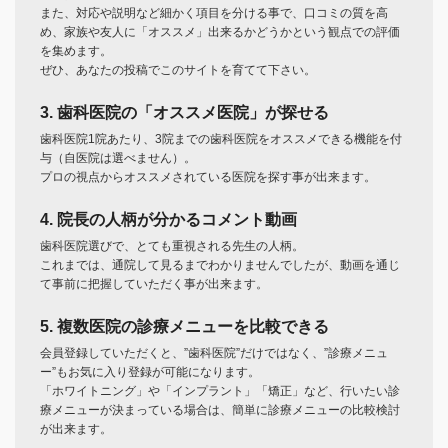
また、対応や説明など細かく項目を分ける事で、口コミの質を高
め、家族や友人に「オススメ」出来るかどうかという観点での評価
を集めます。
ぜひ、あなたの投稿でこのサイトを育てて下さい。
3. 歯科医院の「オススメ医院」が探せる
歯科医院1院あたり、3院までの歯科医院をオススメできる機能を付
与（自医院は選べません）。
プロの視点からオススメされている医院を探す事が出来ます。
4. 院長の人柄が分かるコメント動画
歯科医院選びで、とても重視される先生の人柄。
これまでは、通院して見るまでわかりませんでしたが、動画を通じ
て事前に把握していただく事が出来ます。
5. 複数医院の診療メニューを比較できる
会員登録していただくと、”歯科医院”だけではなく、”診療メニュ
ー”もお気に入り登録が可能になります。
「ホワイトニング」や「インプラント」「矯正」など、行いたい診
療メニューが決まっている場合は、簡単に診療メニューの比較検討
が出来ます。