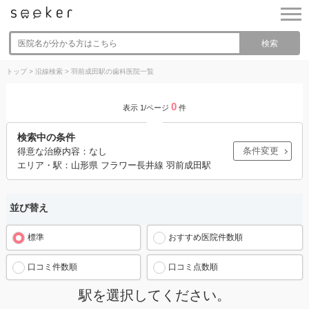
検索
トップ
>
沿線検索
>
羽前成田駅の歯科医院一覧
0
表示 1/ページ
件
検索中の条件
条件変更
得意な治療内容：なし
エリア・駅：山形県 フラワー長井線 羽前成田駅
並び替え
標準
おすすめ医院件数順
口コミ件数順
口コミ点数順
駅を選択してください。