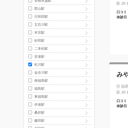
安積永盛駅
JR
郡山駅
口コミ
日和田駅
休診日
五百川駅
本宮駅
杉田駅
二本松駅
安達駅
松川駅
金谷川駅
み
南福島駅
福
福島駅
JR
東福島駅
口コミ
伊達駅
休診日
桑折駅
藤田駅