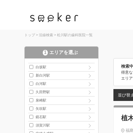
トップ
>
沿線検索
>
松川駅の歯科医院一覧
1
エリアを選ぶ
検索
白坂駅
得意な
新白河駅
エリア
白河駅
久田野駅
並び替
泉崎駅
矢吹駅
植
鏡石駅
須賀川駅
福島