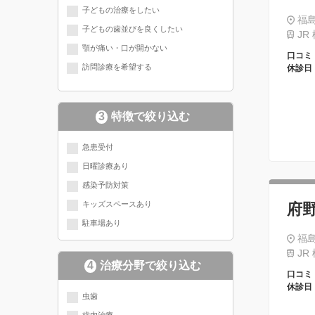
子どもの治療をしたい
福
子どもの歯並びを良くしたい
JR
顎が痛い・口が開かない
口コミ
訪問診療を希望する
休診日
3
特徴で絞り込む
急患受付
日曜診療あり
感染予防対策
キッズスペースあり
府
駐車場あり
福
JR
4
治療分野で絞り込む
口コミ
休診日
現在選択されている分野にチェッ
虫歯