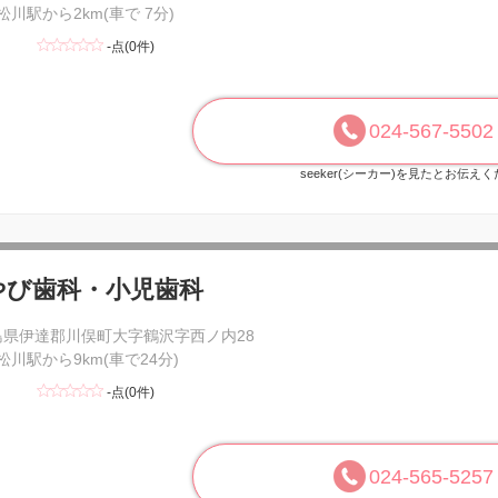
 松川駅から2km(車で 7分)
-点(0件)
024-567-5502
seeker(シーカー)を見たとお伝え
やび歯科・小児歯科
島県伊達郡川俣町大字鶴沢字西ノ内28
 松川駅から9km(車で24分)
-点(0件)
024-565-5257