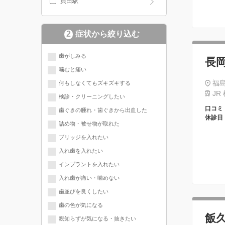
貝田駅
2
症状から絞り込む
歯がしみる
長
噛むと痛い
福
何もしなくてもズキズキする
JR
検診・クリーニングしたい
口コミ
歯ぐきの腫れ・歯ぐきから出血した
休診日
詰め物・被せ物が取れた
ブリッジを入れたい
入れ歯を入れたい
インプラントを入れたい
入れ歯が痛い・噛めない
歯並びを良くしたい
歯の色が気になる
飯
親知らずが気になる・抜きたい