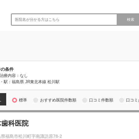
検索
中の条件
治療内容：なし
・駅：福島県 JR東北本線 松川駅
え
標準
おすすめ医院件数順
口コミ件数順
口コミ
木歯科医院
県福島市松川町字南諏訪原78-2