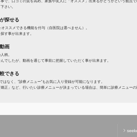
る事で、口コミの質を高め、家族や友人に「オススメ」出来るかどうかという観点で
て下さい。
」が探せる
をオススメできる機能を付与（自医院は選べません）。
を探す事が出来ます。
ト動画
の人柄。
せんでしたが、動画を通じて事前に把握していただく事が出来ます。
比較できる
けではなく、”診療メニュー”もお気に入り登録が可能になります。
「矯正」など、行いたい診療メニューが決まっている場合は、簡単に診療メニューの
see