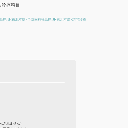
る診療科目
島県 JR東北本線×予防歯科
福島県 JR東北本線×訪問診療
示されません）