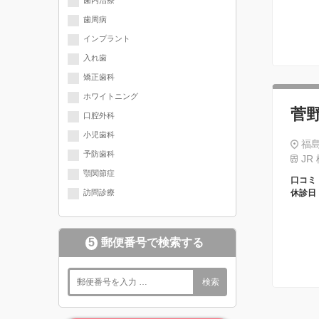
歯内治療
クが入っています
歯周病
インプラント
入れ歯
矯正歯科
ホワイトニング
菅
口腔外科
小児歯科
福島
予防歯科
JR
顎関節症
口コミ
訪問診療
休診日
5
郵便番号で検索する
検索