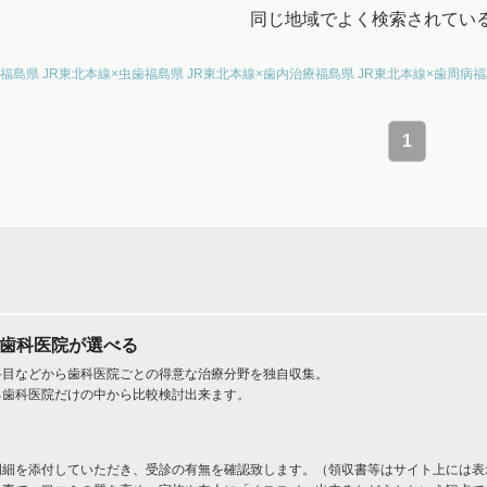
同じ地域でよく検索されてい
福島県 JR東北本線×虫歯
福島県 JR東北本線×歯内治療
福島県 JR東北本線×歯周病
福
1
た歯科医院が選べる
科目などから歯科医院ごとの得意な治療分野を独自収集。
る歯科医院だけの中から比較検討出来ます。
明細を添付していただき、受診の有無を確認致します。（領収書等はサイト上には表