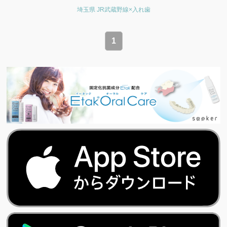
埼玉県 JR武蔵野線×入れ歯
1