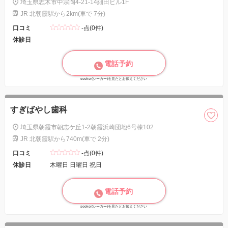
埼玉県志木市中宗岡4-21-14細田ビル1F
JR 北朝霞駅から2km(車で 7分)
口コミ
-点(0件)
休診日
電話予約
seeker(シーカー)を見たとお伝えください
すぎばやし歯科
埼玉県朝霞市朝志ケ丘1-2朝霞浜崎団地6号棟102
JR 北朝霞駅から740m(車で 2分)
口コミ
-点(0件)
休診日
木曜日 日曜日 祝日
電話予約
seeker(シーカー)を見たとお伝えください