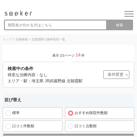
検索
トップ
>
沿線検索
>
北朝霞駅の歯科医院一覧
14
表示 1/1ページ
件
検索中の条件
条件変更
得意な治療内容：なし
エリア・駅：埼玉県 JR武蔵野線 北朝霞駅
並び替え
標準
おすすめ医院件数順
口コミ件数順
口コミ点数順