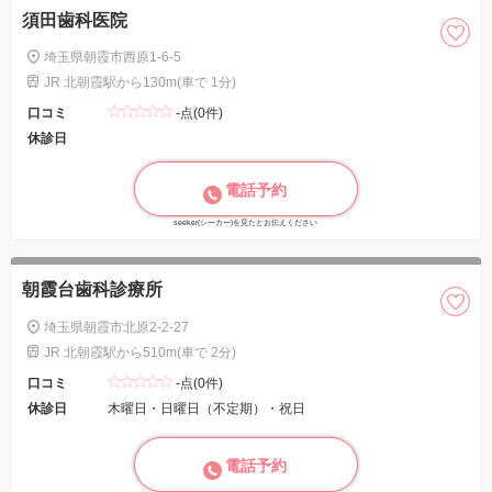
須田歯科医院
埼玉県朝霞市西原1-6-5
JR 北朝霞駅から130m(車で 1分)
口コミ
-点(0件)
休診日
電話予約
seeker(シーカー)を見たとお伝えください
朝霞台歯科診療所
埼玉県朝霞市北原2-2-27
JR 北朝霞駅から510m(車で 2分)
口コミ
-点(0件)
休診日
木曜日・日曜日（不定期）・祝日
電話予約