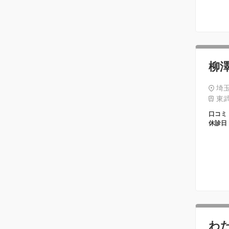
柳
埼玉
東武
口コミ
休診日
わ