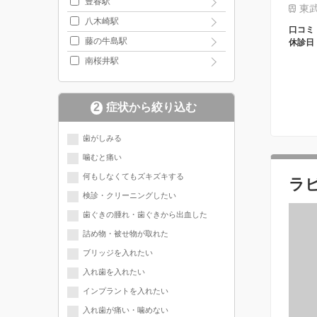
豊春駅
東武
八木崎駅
口コミ
藤の牛島駅
休診日
南桜井駅
2
症状から絞り込む
歯がしみる
噛むと痛い
何もしなくてもズキズキする
ラ
検診・クリーニングしたい
歯ぐきの腫れ・歯ぐきから出血した
詰め物・被せ物が取れた
ブリッジを入れたい
入れ歯を入れたい
インプラントを入れたい
入れ歯が痛い・噛めない