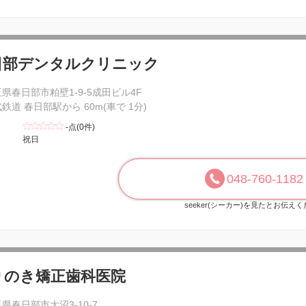
日部デンタルクリニック
県春日部市粕壁1-9-5成田ビル4F
鉄道 春日部駅から 60m(車で 1分)
-点(0件)
祝日
048-760-1182
seeker(シーカー)を見たとお伝え
りのき矯正歯科医院
県春日部市大沼3-10-7