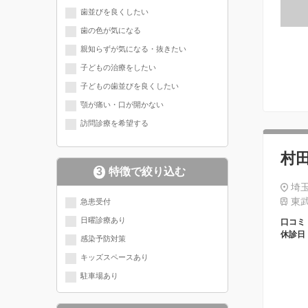
歯並びを良くしたい
歯の色が気になる
親知らずが気になる・抜きたい
子どもの治療をしたい
子どもの歯並びを良くしたい
顎が痛い・口が開かない
訪問診療を希望する
村
3
特徴で絞り込む
埼玉
東武
急患受付
日曜診療あり
口コミ
休診日
感染予防対策
キッズスペースあり
駐車場あり