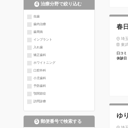
4
治療分野で絞り込む
現在選択されている分野にチェッ
虫歯
歯内治療
春
クが入っています
歯周病
埼玉
インプラント
東武
入れ歯
口コミ
矯正歯科
休診日
ホワイトニング
口腔外科
小児歯科
予防歯科
顎関節症
訪問診療
ゆ
5
郵便番号で検索する
埼玉