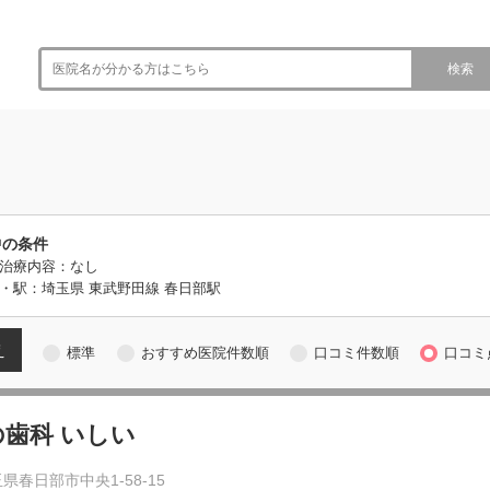
検索
中の条件
治療内容：なし
・駅：埼玉県 東武野田線 春日部駅
え
標準
おすすめ医院件数順
口コミ件数順
口コミ
の歯科 いしい
県春日部市中央1-58-15