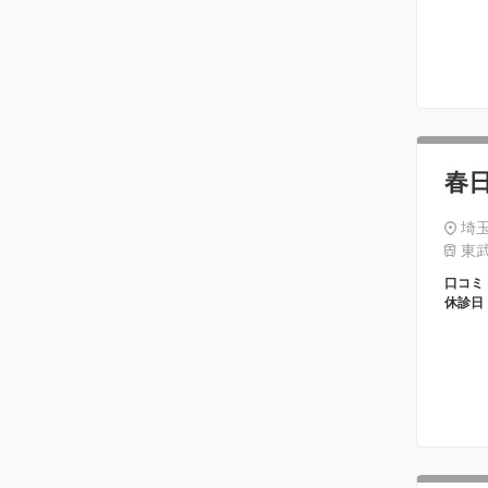
春
埼玉
東武
口コミ
休診日