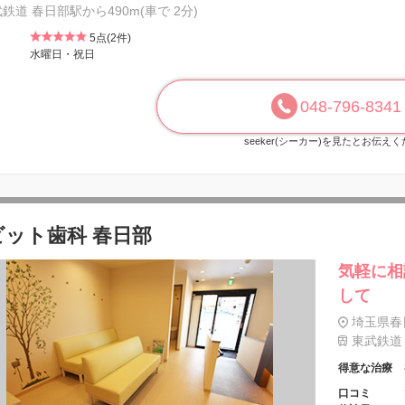
鉄道 春日部駅から490m(車で 2分)
5点(2件)
水曜日・祝日
048-796-8341
seeker(シーカー)を見たとお伝え
ビット歯科 春日部
気軽に相
して
埼玉県春日
東武鉄道 
得意な治療
口コミ