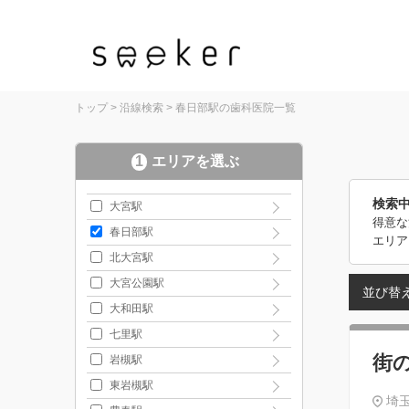
トップ
>
沿線検索
>
春日部駅の歯科医院一覧
1
エリアを選ぶ
検索
大宮駅
得意な
春日部駅
エリア
北大宮駅
大宮公園駅
並び替
大和田駅
七里駅
街
岩槻駅
東岩槻駅
埼玉