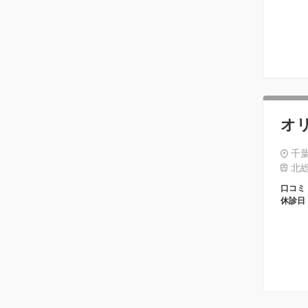
オ
千葉
北総
口コミ
休診日