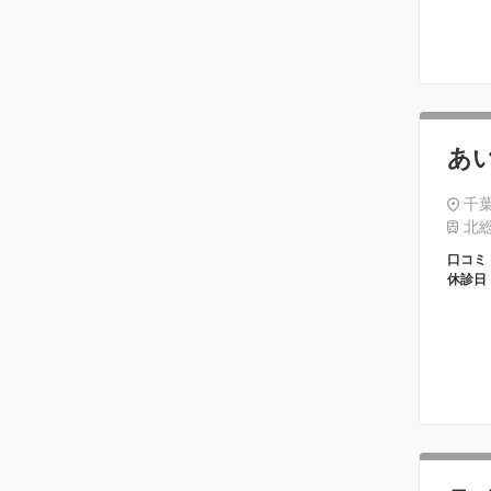
あ
千葉
北総
口コミ
休診日