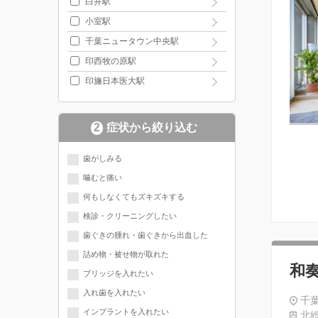
白井駅
小室駅
千葉ニュータウン中央駅
印西牧の原駅
印旛日本医大駅
2
症状から絞り込む
歯がしみる
噛むと痛い
何もしなくてもズキズキする
検診・クリーニングしたい
歯ぐきの腫れ・歯ぐきから出血した
詰め物・被せ物が取れた
和
ブリッジを入れたい
入れ歯を入れたい
千葉
インプラントを入れたい
北総