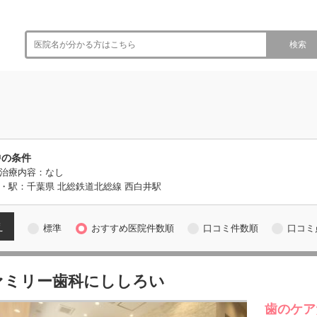
検索
中の条件
治療内容：なし
・駅：千葉県 北総鉄道北総線 西白井駅
え
標準
おすすめ医院件数順
口コミ件数順
口コミ
ァミリー歯科にししろい
歯のケア