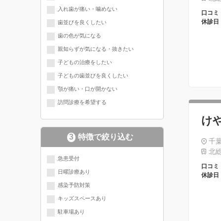
入れ歯が痛い・噛めない
口コミ
休診日
歯並びを良くしたい
歯の色が気になる
親知らずが気になる・抜きたい
子どもの治療をしたい
子どもの歯並びを良くしたい
顎が痛い・口が開かない
訪問診療を希望する
け
3
特徴で絞り込む
千葉
北総
急患受付
口コミ
日曜診療あり
休診日
感染予防対策
キッズスペースあり
駐車場あり