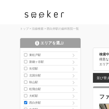
トップ
>
沿線検索
>
西白井駅の歯科医院一覧
1
エリアを選ぶ
検索
東松戸駅
得意な
新鎌ヶ谷駅
エリア
矢切駅
北国分駅
並び替
秋山駅
松飛台駅
フ
大町駅
西白井駅