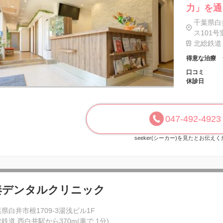
力」を通
千葉県白
ス101号
北総鉄道 
得意な治療
口コミ
休診日
047-492-4923
seeker(シーカー)を見たとお伝え
奏デンタルクリニック
県白井市根1709-3湯浅ビル1F
鉄道 西白井駅から370m(車で 1分)