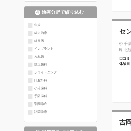
4
治療分野で絞り込む
現在選択されている分野にチェッ
虫歯
セ
歯内治療
クが入っています
歯周病
千葉
インプラント
北総
入れ歯
口コミ
休診日
矯正歯科
ホワイトニング
口腔外科
小児歯科
予防歯科
顎関節症
訪問診療
吉