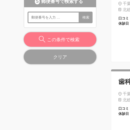
5
郵便番号で検索する
千葉
北総
検索
口コミ
休診日
この条件で検索
クリア
歯
千葉
北総
口コミ
休診日