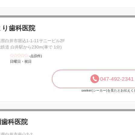
まり歯科医院
県白井市堀込1-1-11サニービル2F
鉄道 白井駅から230m(車で 1分)
-点(0件)
日曜日・祝日
047-492-2341
seeker(シーカー)を見たとお伝え
瀬歯科医院
県白井市南山2-2