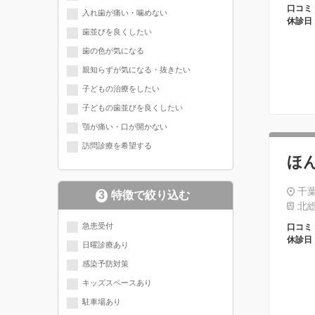
口コミ
入れ歯が痛い・噛めない
休診日
歯並びを良くしたい
歯の色が気になる
親知らずが気になる・抜きたい
子どもの治療をしたい
子どもの歯並びを良くしたい
顎が痛い・口が開かない
訪問診療を希望する
ほ
千葉
3
特徴で絞り込む
北総
急患受付
口コミ
休診日
日曜診療あり
感染予防対策
キッズスペースあり
駐車場あり