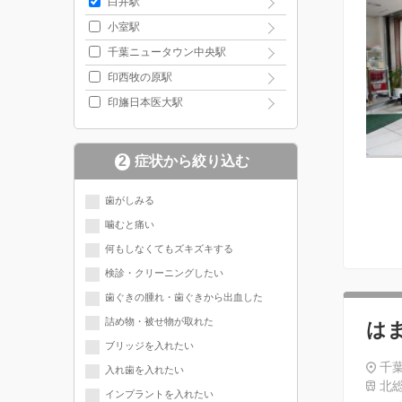
白井駅
小室駅
千葉ニュータウン中央駅
印西牧の原駅
印旛日本医大駅
2
症状から絞り込む
歯がしみる
噛むと痛い
何もしなくてもズキズキする
検診・クリーニングしたい
歯ぐきの腫れ・歯ぐきから出血した
詰め物・被せ物が取れた
は
ブリッジを入れたい
千葉
入れ歯を入れたい
北総
インプラントを入れたい