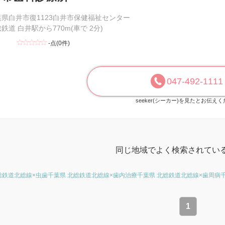
葉県白井市復1123白井市保健福祉センター
鉄道 白井駅から770m(車で 2分)
-点(0件)
047-492-1111
seeker(シーカー)を見たとお伝え
同じ地域でよく検索されてい
総鉄道北総線×虫歯
千葉県 北総鉄道北総線×歯内治療
千葉県 北総鉄道北総線×歯周病
1