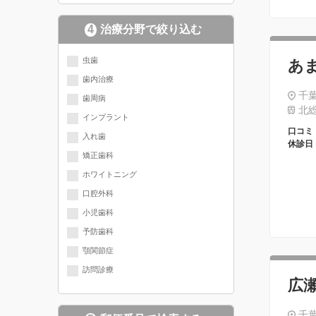
4
治療分野で絞り込む
現在選択されている分野にチェッ
虫歯
あ
歯内治療
クが入っています
千葉
歯周病
北総
インプラント
口コミ
入れ歯
休診日
矯正歯科
ホワイトニング
口腔外科
小児歯科
予防歯科
顎関節症
訪問診療
広
千葉