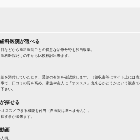
た歯科医院が選べる
科目などから歯科医院ごとの得意な治療分野を独自収集。
る歯科医院だけの中から比較検討出来ます。
明細を添付していただき、受診の有無を確認致します。（領収書等はサイト上には表
る事で、口コミの質を高め、家族や友人に「オススメ」出来るかどうかという観点で
て下さい。
」が探せる
をオススメできる機能を付与（自医院は選べません）。
を探す事が出来ます。
ト動画
の人柄。