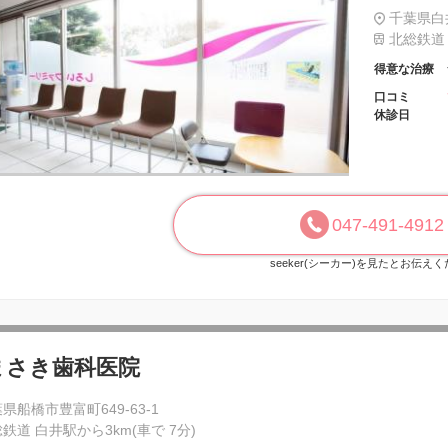
千葉県白井
北総鉄道 
得意な治療
口コミ
休診日
047-491-4912
seeker(シーカー)を見たとお伝え
まさき歯科医院
県船橋市豊富町649-63-1
鉄道 白井駅から3km(車で 7分)