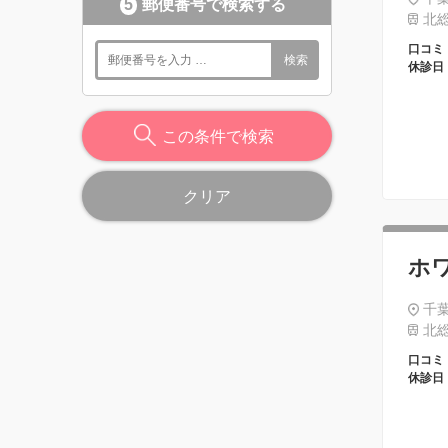
5
郵便番号で検索する
北総
口コミ
検索
休診日
この条件で検索
クリア
ホ
千葉
北総
口コミ
休診日