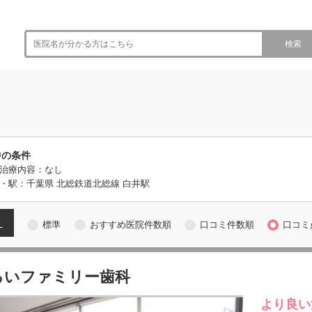
検索
中の条件
治療内容：なし
・駅：千葉県 北総鉄道北総線 白井駅
え
標準
おすすめ医院件数順
口コミ件数順
口コミ
ろいファミリー歯科
より良い