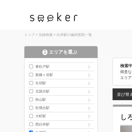
トップ
>
沿線検索
>
白井駅の歯科医院一覧
1
エリアを選ぶ
検索
東松戸駅
得意な
新鎌ヶ谷駅
エリア
矢切駅
北国分駅
並び替
秋山駅
松飛台駅
し
大町駅
西白井駅