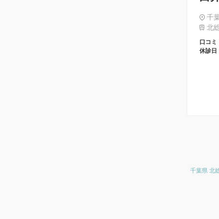
千
北総
口コミ
休診日
千葉県 北