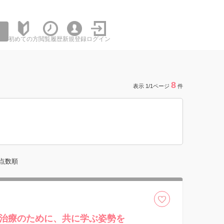
初めての方
閲覧履歴
新規登録
ログイン
8
表示 1/1ページ
件
点数順
治療のために、共に学ぶ姿勢を