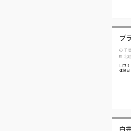
プ
千葉
北総
口コミ
休診日
白