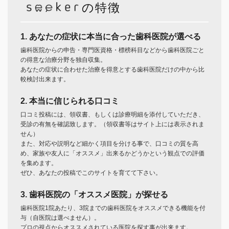
の特徴
1. あなたの症状に本当に合った歯科医院が選べる
歯科医院からの申告・専門医資格・標榜科目などから歯科医院ごと
の得意な治療分野を独自収集。
あなたの症状に合わせた治療を得意とする歯科医院だけの中から比
較検討出来ます。
2. 本当に信じられる口コミ
口コミ投稿には、領収書、もしくは診療明細を添付していただき、
受診の有無を確認致します。（領収書等はサイト上には表示されま
せん）
また、対応や説明など細かく項目を分ける事で、口コミの質を高
め、家族や友人に「オススメ」出来るかどうかという観点での評価
を集めます。
ぜひ、あなたの投稿でこのサイトを育てて下さい。
3. 歯科医院の「オススメ医院」が探せる
歯科医院1院あたり、3院までの歯科医院をオススメできる機能を付
与（自医院は選べません）。
プロの視点からオススメされている医院を探す事が出来ます。