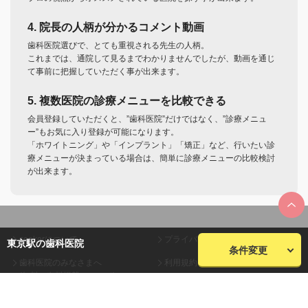
4. 院長の人柄が分かるコメント動画
歯科医院選びで、とても重視される先生の人柄。
これまでは、通院して見るまでわかりませんでしたが、動画を通じ
て事前に把握していただく事が出来ます。
5. 複数医院の診療メニューを比較できる
会員登録していただくと、”歯科医院”だけではなく、”診療メニュ
ー”もお気に入り登録が可能になります。
「ホワイトニング」や「インプラント」「矯正」など、行いたい診
療メニューが決まっている場合は、簡単に診療メニューの比較検討
が出来ます。
seekerについて
プライバシーポリシー
東京駅の歯科医院
条件変更
歯科医院のみなさまへ
利用規約
(無料・有料掲載について)
会員規約
お問い合わせ