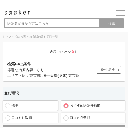
検索
トップ
>
沿線検索
>
東京駅の歯科医院一覧
5
表示 1/1ページ
件
検索中の条件
条件変更
得意な治療内容：なし
エリア・駅：東京都 JR中央線(快速) 東京駅
並び替え
標準
おすすめ医院件数順
口コミ件数順
口コミ点数順