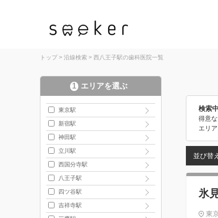
トップ
>
沿線検索
>
西八王子駅の歯科医院一覧
1
エリアを選ぶ
検索
東京駅
得意な
新宿駅
エリア
神田駅
立川駅
並び替
西国分寺駅
八王子駅
氷
四ツ谷駅
吉祥寺駅
東京