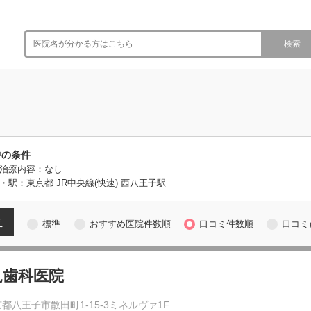
検索
中の条件
治療内容：なし
・駅：東京都 JR中央線(快速) 西八王子駅
え
標準
おすすめ医院件数順
口コミ件数順
口コミ
見歯科医院
都八王子市散田町1-15-3ミネルヴァ1F