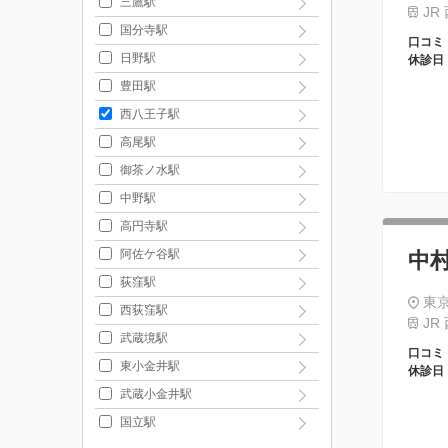
三鷹駅
JR
国分寺駅
口コミ
日野駅
休診日
豊田駅
西八王子駅
高尾駅
御茶ノ水駅
中野駅
高円寺駅
阿佐ケ谷駅
中
荻窪駅
東
西荻窪駅
JR
武蔵境駅
口コミ
東小金井駅
休診日
武蔵小金井駅
国立駅