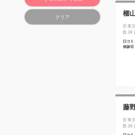
櫛
クリア
東京
JR
口コミ
休診日
藤
東京
JR