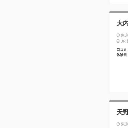
大
東京
JR
口コミ
休診日
天
東京