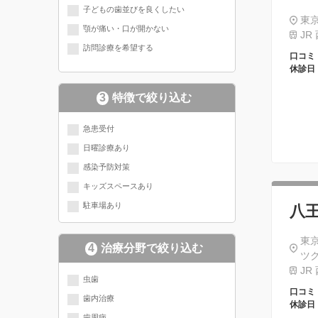
子どもの歯並びを良くしたい
東京
顎が痛い・口が開かない
JR
訪問診療を希望する
口コミ
休診日
3
特徴で絞り込む
急患受付
日曜診療あり
感染予防対策
キッズスペースあり
駐車場あり
八
東京
4
治療分野で絞り込む
ツク
JR
現在選択されている分野にチェッ
虫歯
口コミ
歯内治療
クが入っています
休診日
歯周病