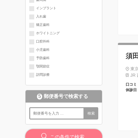
インプラント
入れ歯
矯正歯科
ホワイトニング
口腔外科
小児歯科
須
予防歯科
顎関節症
東京
訪問診療
JR
口コミ
休診日
5
郵便番号で検索する
検索
この条件で検索