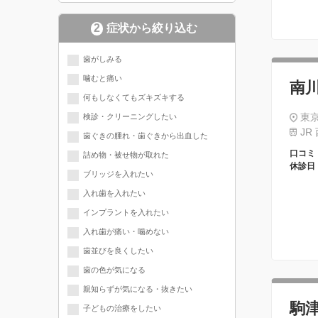
2
症状から絞り込む
歯がしみる
噛むと痛い
南
何もしなくてもズキズキする
東京
検診・クリーニングしたい
JR
歯ぐきの腫れ・歯ぐきから出血した
口コミ
詰め物・被せ物が取れた
休診日
ブリッジを入れたい
入れ歯を入れたい
インプラントを入れたい
入れ歯が痛い・噛めない
歯並びを良くしたい
歯の色が気になる
親知らずが気になる・抜きたい
駒
子どもの治療をしたい