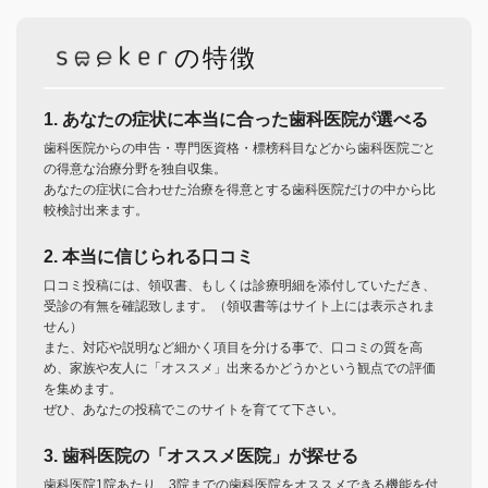
の特徴
1. あなたの症状に本当に合った歯科医院が選べる
歯科医院からの申告・専門医資格・標榜科目などから歯科医院ごと
の得意な治療分野を独自収集。
あなたの症状に合わせた治療を得意とする歯科医院だけの中から比
較検討出来ます。
2. 本当に信じられる口コミ
口コミ投稿には、領収書、もしくは診療明細を添付していただき、
受診の有無を確認致します。（領収書等はサイト上には表示されま
せん）
また、対応や説明など細かく項目を分ける事で、口コミの質を高
め、家族や友人に「オススメ」出来るかどうかという観点での評価
を集めます。
ぜひ、あなたの投稿でこのサイトを育てて下さい。
3. 歯科医院の「オススメ医院」が探せる
歯科医院1院あたり、3院までの歯科医院をオススメできる機能を付