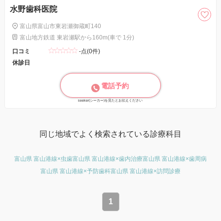
水野歯科医院
富山県富山市東岩瀬御蔵町140
富山地方鉄道 東岩瀬駅から160m(車で 1分)
口コミ
-点(0件)
休診日
電話予約
seeker(シーカー)を見たとお伝えください
同じ地域でよく検索されている診療科目
富山県 富山港線×虫歯
富山県 富山港線×歯内治療
富山県 富山港線×歯周病
富山県 富山港線×予防歯科
富山県 富山港線×訪問診療
1