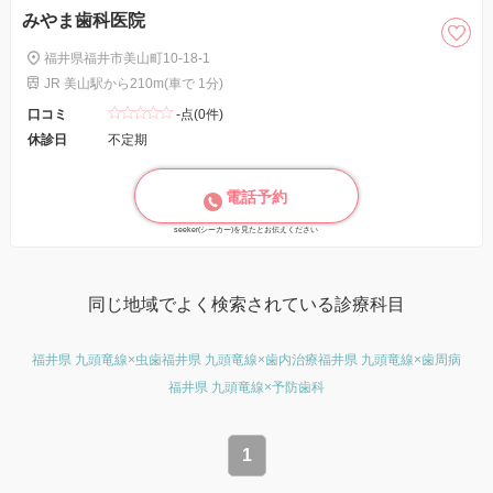
みやま歯科医院
福井県福井市美山町10-18-1
JR 美山駅から210m(車で 1分)
口コミ
-点(0件)
休診日
不定期
電話予約
seeker(シーカー)を見たとお伝えください
同じ地域でよく検索されている診療科目
福井県 九頭竜線×虫歯
福井県 九頭竜線×歯内治療
福井県 九頭竜線×歯周病
福井県 九頭竜線×予防歯科
1