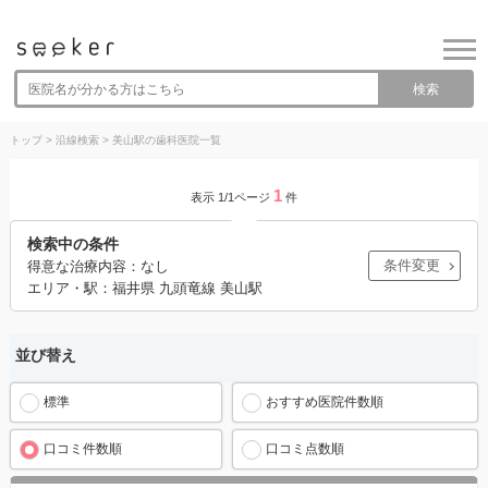
検索
トップ
>
沿線検索
>
美山駅の歯科医院一覧
1
表示 1/1ページ
件
検索中の条件
条件変更
得意な治療内容：なし
エリア・駅：福井県 九頭竜線 美山駅
並び替え
標準
おすすめ医院件数順
口コミ件数順
口コミ点数順