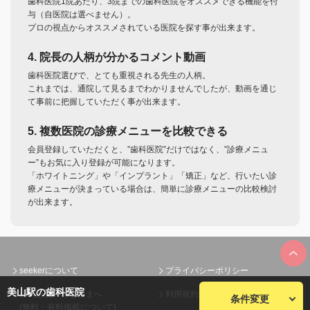
歯科医院1院あたり、3院までの歯科医院をオススメできる機能を付
与（自医院は選べません）。
プロの視点からオススメされている医院を探す事が出来ます。
4. 院長の人柄が分かるコメント動画
歯科医院選びで、とても重視される先生の人柄。
これまでは、通院して見るまでわかりませんでしたが、動画を通じ
て事前に把握していただく事が出来ます。
5. 複数医院の診療メニューを比較できる
会員登録していただくと、”歯科医院”だけではなく、”診療メニュ
ー”もお気に入り登録が可能になります。
「ホワイトニング」や「インプラント」「矯正」など、行いたい診
療メニューが決まっている場合は、簡単に診療メニューの比較検討
が出来ます。
seekerについて
プライバシーポリシー
美山駅の歯科医院
歯科医院のみなさまへ
利用規約
条件変更
(無料・有料掲載について)