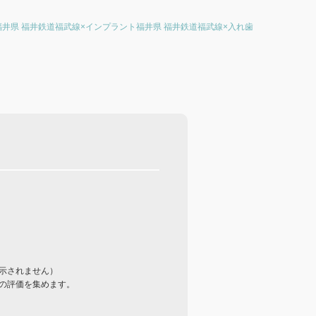
福井県 福井鉄道福武線×インプラント
福井県 福井鉄道福武線×入れ歯
示されません）
の評価を集めます。