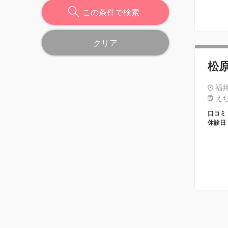
この条件で検索
クリア
松
福井
えち
口コミ
休診日