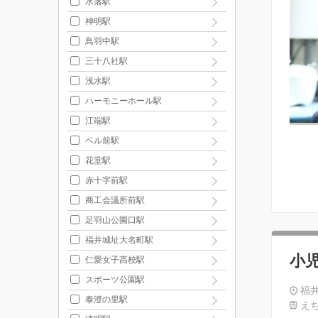
水落駅
神明駅
鳥羽中駅
三十八社駅
浅水駅
ハーモニーホール駅
江端駅
ベル前駅
花堂駅
赤十字前駅
商工会議所前駅
足羽山公園口駅
福井城址大名町駅
小
仁愛女子高校駅
スポーツ公園駅
福井
泰澄の里駅
えち