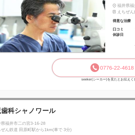
福井県福井
えちぜん鉄
得意な治療
口コミ
休診日
0776-22-4618
seeker(シーカー)を見たとお伝え
児歯科シャノワール
県福井市二の宮3-16-28
ぜん鉄道 田原町駅から1km(車で 3分)