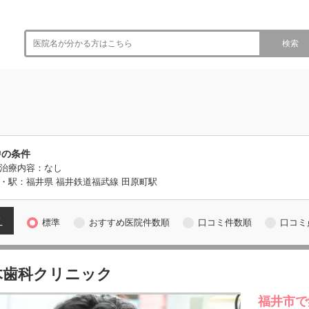
検索
中の条件
治療内容：なし
・駅：福井県 福井鉄道福武線 田原町駅
え
標準
おすすめ医院件数順
口コミ件数順
口コミ
木歯科クリニック
福井市で