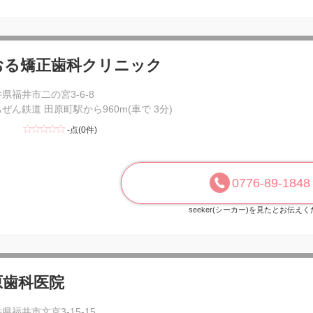
おる矯正歯科クリニック
県福井市二の宮3-6-8
ぜん鉄道 田原町駅から960m(車で 3分)
-点(0件)
0776-89-1848
seeker(シーカー)を見たとお伝え
原歯科医院
県福井市文京3-15-15