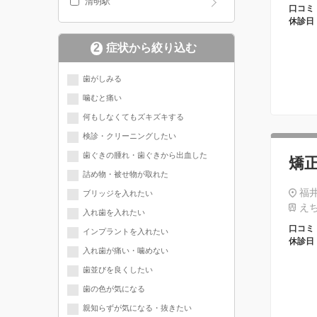
清明駅
口コミ
休診日
2
症状から絞り込む
歯がしみる
噛むと痛い
何もしなくてもズキズキする
検診・クリーニングしたい
歯ぐきの腫れ・歯ぐきから出血した
矯
詰め物・被せ物が取れた
福井
ブリッジを入れたい
えち
入れ歯を入れたい
口コミ
インプラントを入れたい
休診日
入れ歯が痛い・噛めない
歯並びを良くしたい
歯の色が気になる
親知らずが気になる・抜きたい