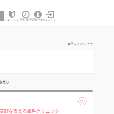
初めての方
閲覧履歴
新規登録
ログイン
7
表示 1/1ページ
件
点数順
笑顔を支える歯科クリニック