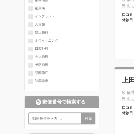
歯内治療
クが入っています
えち
歯周病
口コミ
インプラント
休診日
入れ歯
矯正歯科
ホワイトニング
口腔外科
小児歯科
予防歯科
顎関節症
上
訪問診療
福井
えち
5
郵便番号で検索する
口コミ
休診日
検索