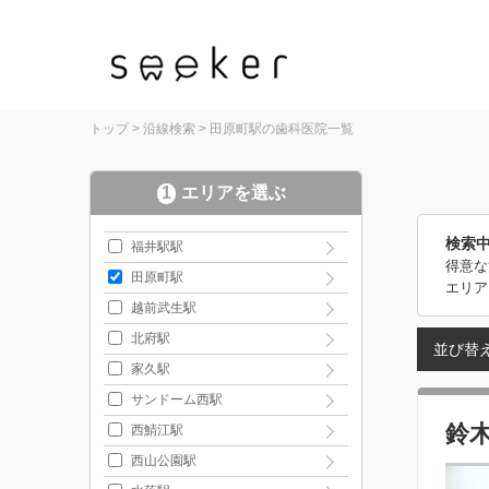
トップ
>
沿線検索
>
田原町駅の歯科医院一覧
1
エリアを選ぶ
検索
福井駅駅
得意な
田原町駅
エリア
越前武生駅
北府駅
並び替
家久駅
サンドーム西駅
鈴
西鯖江駅
西山公園駅