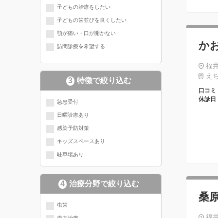
子どもの治療をしたい
子どもの歯並びを良くしたい
顎が痛い・口が開かない
か
訪問診療を希望する
福井
えち
3
特徴で絞り込む
口コミ
休診日
急患受付
日曜診療あり
感染予防対策
キッズスペースあり
駐車場あり
4
治療分野で絞り込む
桑
現在選択されている分野にチェッ
虫歯
福井