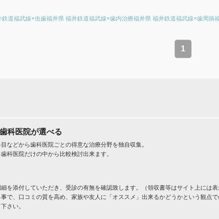
井鉄道福武線×虫歯
福井県 福井鉄道福武線×歯内治療
福井県 福井鉄道福武線×歯周病
1
た歯科医院が選べる
科目などから歯科医院ごとの得意な治療分野を独自収集。
る歯科医院だけの中から比較検討出来ます。
明細を添付していただき、受診の有無を確認致します。（領収書等はサイト上には表
る事で、口コミの質を高め、家族や友人に「オススメ」出来るかどうかという観点で
て下さい。