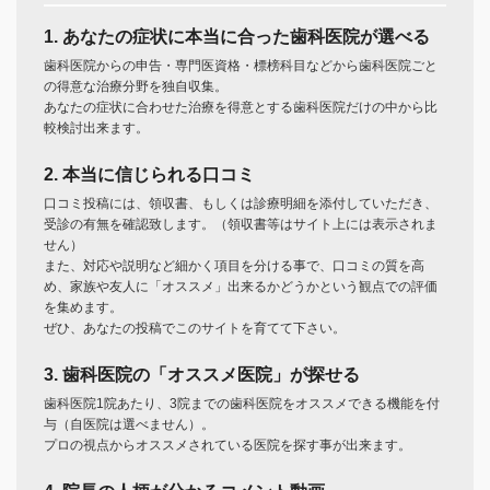
1. あなたの症状に本当に合った歯科医院が選べる
歯科医院からの申告・専門医資格・標榜科目などから歯科医院ごと
の得意な治療分野を独自収集。
あなたの症状に合わせた治療を得意とする歯科医院だけの中から比
較検討出来ます。
2. 本当に信じられる口コミ
口コミ投稿には、領収書、もしくは診療明細を添付していただき、
受診の有無を確認致します。（領収書等はサイト上には表示されま
せん）
また、対応や説明など細かく項目を分ける事で、口コミの質を高
め、家族や友人に「オススメ」出来るかどうかという観点での評価
を集めます。
ぜひ、あなたの投稿でこのサイトを育てて下さい。
3. 歯科医院の「オススメ医院」が探せる
歯科医院1院あたり、3院までの歯科医院をオススメできる機能を付
与（自医院は選べません）。
プロの視点からオススメされている医院を探す事が出来ます。