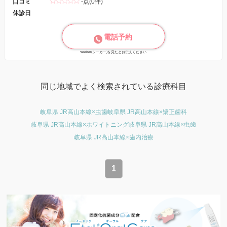
口コミ
-点(0件)
休診日
電話予約
seeker(シーカー)を見たとお伝えください
同じ地域でよく検索されている診療科目
岐阜県 JR高山本線×虫歯
岐阜県 JR高山本線×矯正歯科
岐阜県 JR高山本線×ホワイトニング
岐阜県 JR高山本線×虫歯
岐阜県 JR高山本線×歯内治療
1