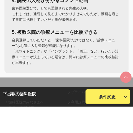
4. 院長の人柄が分かるコメント動画
歯科医院選びで、とても重視される先生の人柄。
これまでは、通院して見るまでわかりませんでしたが、動画を通じ
て事前に把握していただく事が出来ます。
5. 複数医院の診療メニューを比較できる
会員登録していただくと、”歯科医院”だけではなく、”診療メニュ
ー”もお気に入り登録が可能になります。
「ホワイトニング」や「インプラント」「矯正」など、行いたい診
療メニューが決まっている場合は、簡単に診療メニューの比較検討
が出来ます。
seekerについて
プライバシーポリシー
下呂駅の歯科医院
条件変更
歯科医院のみなさまへ
利用規約
(無料・有料掲載について)
会員規約
お問い合わせ
会社概要
サイトマップ
株式会社plaza