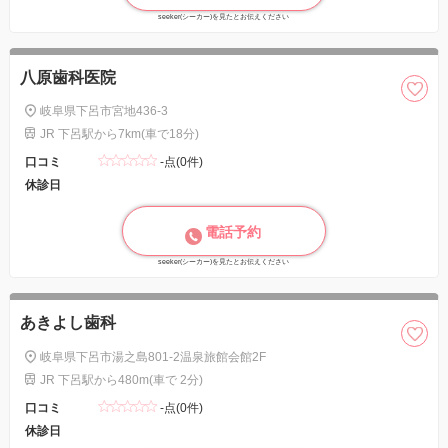
seeker(シーカー)を見たとお伝えください
八原歯科医院
岐阜県下呂市宮地436-3
JR 下呂駅から7km(車で18分)
口コミ
-点(0件)
休診日
電話予約
seeker(シーカー)を見たとお伝えください
あきよし歯科
岐阜県下呂市湯之島801-2温泉旅館会館2F
JR 下呂駅から480m(車で 2分)
口コミ
-点(0件)
休診日