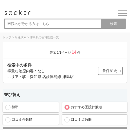
検索
トップ
>
沿線検索
>
津島駅の歯科医院一覧
14
表示 1/1ページ
件
検索中の条件
条件変更
得意な治療内容：なし
エリア・駅：愛知県 名鉄津島線 津島駅
並び替え
標準
おすすめ医院件数順
口コミ件数順
口コミ点数順