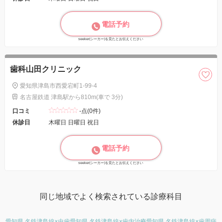
電話予約
seeker(シーカー)を見たとお伝えください
歯科山田クリニック
愛知県津島市西愛宕町1-99-4
名古屋鉄道 津島駅から810m(車で 3分)
口コミ
-点(0件)
休診日
木曜日 日曜日 祝日
電話予約
seeker(シーカー)を見たとお伝えください
同じ地域でよく検索されている診療科目
愛知県 名鉄津島線×虫歯
愛知県 名鉄津島線×歯内治療
愛知県 名鉄津島線×歯周病