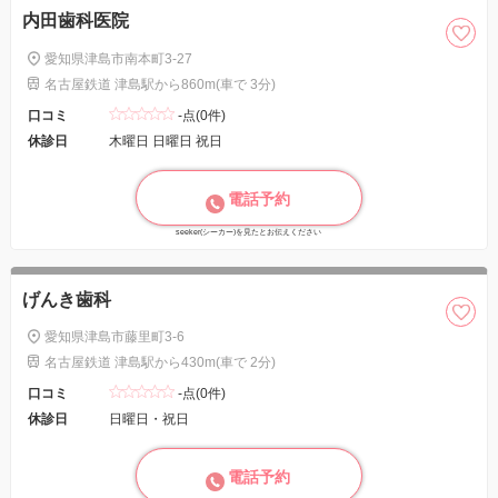
内田歯科医院
愛知県津島市南本町3-27
名古屋鉄道 津島駅から860m(車で 3分)
口コミ
-点(0件)
休診日
木曜日 日曜日 祝日
電話予約
seeker(シーカー)を見たとお伝えください
げんき歯科
愛知県津島市藤里町3-6
名古屋鉄道 津島駅から430m(車で 2分)
口コミ
-点(0件)
休診日
日曜日・祝日
電話予約