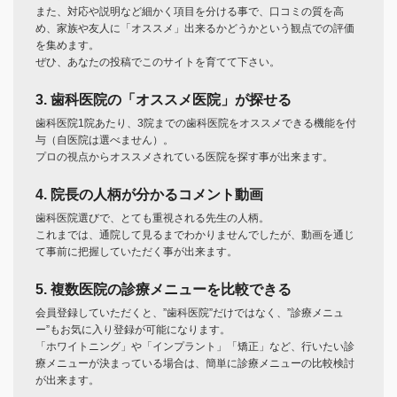
また、対応や説明など細かく項目を分ける事で、口コミの質を高
め、家族や友人に「オススメ」出来るかどうかという観点での評価
を集めます。
ぜひ、あなたの投稿でこのサイトを育てて下さい。
3. 歯科医院の「オススメ医院」が探せる
歯科医院1院あたり、3院までの歯科医院をオススメできる機能を付
与（自医院は選べません）。
プロの視点からオススメされている医院を探す事が出来ます。
4. 院長の人柄が分かるコメント動画
歯科医院選びで、とても重視される先生の人柄。
これまでは、通院して見るまでわかりませんでしたが、動画を通じ
て事前に把握していただく事が出来ます。
5. 複数医院の診療メニューを比較できる
会員登録していただくと、”歯科医院”だけではなく、”診療メニュ
ー”もお気に入り登録が可能になります。
「ホワイトニング」や「インプラント」「矯正」など、行いたい診
療メニューが決まっている場合は、簡単に診療メニューの比較検討
が出来ます。