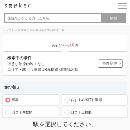
検索
トップ
>
沿線検索
>
備前福河駅の歯科医院一覧
0
表示 1/ページ
件
検索中の条件
条件変更
得意な治療内容：なし
エリア・駅：兵庫県 JR赤穂線 備前福河駅
並び替え
標準
おすすめ医院件数順
口コミ件数順
口コミ点数順
駅を選択してください。