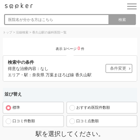
検索
トップ
>
沿線検索
>
香久山駅の歯科医院一覧
0
表示 1/ページ
件
検索中の条件
条件変更
得意な治療内容：なし
エリア・駅：奈良県 万葉まほろば線 香久山駅
並び替え
標準
おすすめ医院件数順
口コミ件数順
口コミ点数順
駅を選択してください。