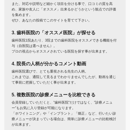
また、対応や説明など細かく項目を分ける事で、口コミの質を高
め、家族や友人に「オススメ」出来るかどうかという観点での評価
を集めます。
ぜひ、あなたの投稿でこのサイトを育てて下さい。
3. 歯科医院の「オススメ医院」が探せる
歯科医院1院あたり、3院までの歯科医院をオススメできる機能を付
与（自医院は選べません）。
プロの視点からオススメされている医院を探す事が出来ます。
4. 院長の人柄が分かるコメント動画
歯科医院選びで、とても重視される先生の人柄。
これまでは、通院して見るまでわかりませんでしたが、動画を通じ
て事前に把握していただく事が出来ます。
5. 複数医院の診療メニューを比較できる
会員登録していただくと、”歯科医院”だけではなく、”診療メニュ
ー”もお気に入り登録が可能になります。
「ホワイトニング」や「インプラント」「矯正」など、行いたい診
療メニューが決まっている場合は、簡単に診療メニューの比較検討
が出来ます。