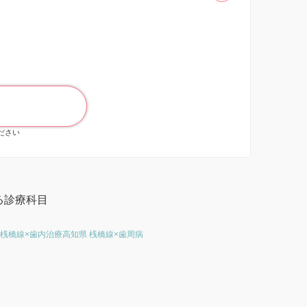
ください
る診療科目
 桟橋線×歯内治療
高知県 桟橋線×歯周病