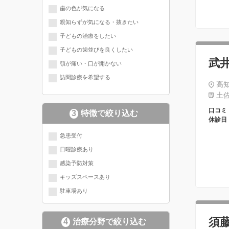
歯の色が気になる
親知らずが気になる・抜きたい
子どもの治療をしたい
子どもの歯並びを良くしたい
武
顎が痛い・口が開かない
訪問診療を希望する
高知
土佐
口コミ
3
特徴で絞り込む
休診日
急患受付
日曜診療あり
感染予防対策
キッズスペースあり
駐車場あり
須
4
治療分野で絞り込む