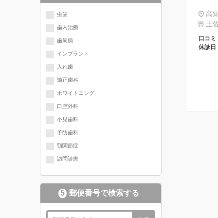
現在選択されている分野にチェッ
高知
虫歯
土佐
歯内治療
クが入っています
口コミ
歯周病
休診日
インプラント
入れ歯
矯正歯科
ホワイトニング
口腔外科
小児歯科
予防歯科
顎関節症
訪問診療
5
郵便番号で検索する