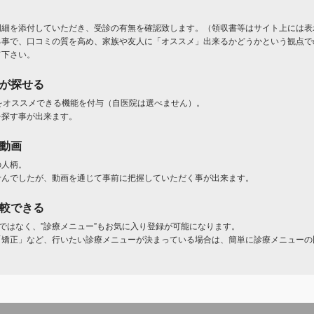
明細を添付していただき、受診の有無を確認致します。（領収書等はサイト上には表
る事で、口コミの質を高め、家族や友人に「オススメ」出来るかどうかという観点で
て下さい。
」が探せる
をオススメできる機能を付与（自医院は選べません）。
を探す事が出来ます。
ト動画
の人柄。
せんでしたが、動画を通じて事前に把握していただく事が出来ます。
比較できる
けではなく、”診療メニュー”もお気に入り登録が可能になります。
「矯正」など、行いたい診療メニューが決まっている場合は、簡単に診療メニューの