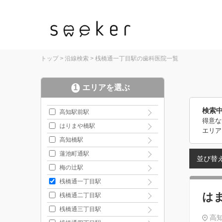
トップ
>
沿線検索
>
桟橋通一丁目駅の歯科医院一覧
1
エリアを選ぶ
検索
高知駅前駅
得意な
はりまや橋駅
エリア
高知橋駅
蓮池町通駅
並び替
梅の辻駅
桟橋通一丁目駅
は
桟橋通二丁目駅
桟橋通三丁目駅
高知