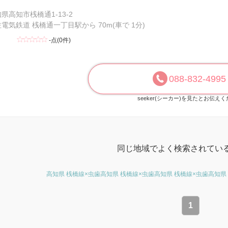
県高知市桟橋通1-13-2
電気鉄道 桟橋通一丁目駅から 70m(車で 1分)
-点(0件)
088-832-4995
seeker(シーカー)を見たとお伝え
同じ地域でよく検索されてい
高知県 桟橋線×虫歯
高知県 桟橋線×虫歯
高知県 桟橋線×虫歯
高知県
1