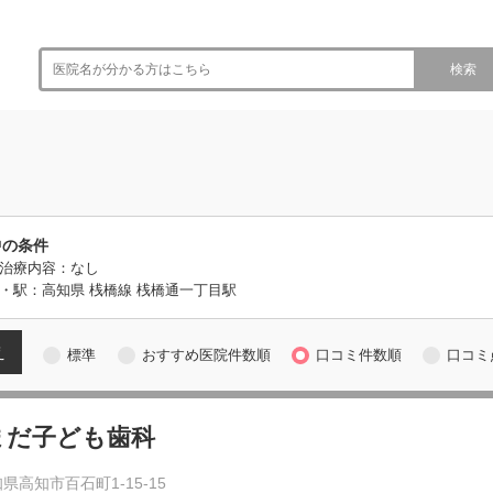
検索
中の条件
治療内容：なし
・駅：高知県 桟橋線 桟橋通一丁目駅
え
標準
おすすめ医院件数順
口コミ件数順
口コミ
まだ子ども歯科
県高知市百石町1-15-15