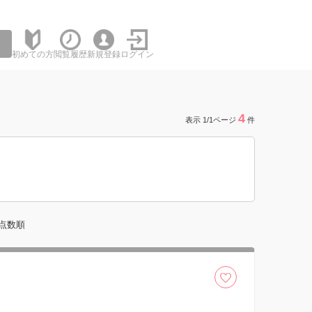
初めての方
閲覧履歴
新規登録
ログイン
4
表示 1/1ページ
件
点数順