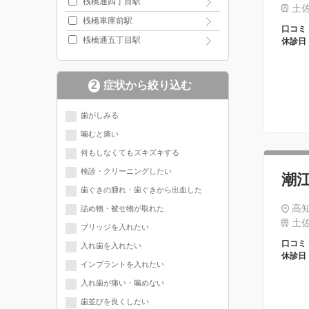
桟橋通四丁目駅
土佐
桟橋車庫前駅
口コミ
桟橋通五丁目駅
休診日
2
症状から絞り込む
歯がしみる
噛むと痛い
何もしなくてもズキズキする
検診・クリーニングしたい
潮
歯ぐきの腫れ・歯ぐきから出血した
高知
詰め物・被せ物が取れた
土佐
ブリッジを入れたい
口コミ
入れ歯を入れたい
休診日
インプラントを入れたい
入れ歯が痛い・噛めない
歯並びを良くしたい