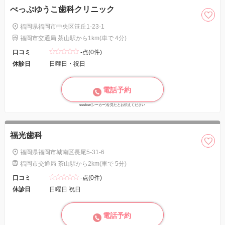
べっぷゆうこ歯科クリニック
福岡県福岡市中央区笹丘1-23-1
福岡市交通局 茶山駅から1km(車で 4分)
口コミ
-点(0件)
休診日
日曜日・祝日
電話予約
seeker(シーカー)を見たとお伝えください
福光歯科
福岡県福岡市城南区長尾5-31-6
福岡市交通局 茶山駅から2km(車で 5分)
口コミ
-点(0件)
休診日
日曜日 祝日
電話予約