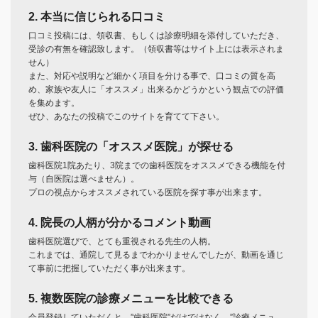
2. 本当に信じられる口コミ
口コミ投稿には、領収書、もしくは診療明細を添付していただき、
受診の有無を確認致します。（領収書等はサイト上には表示されま
せん）
また、対応や説明など細かく項目を分ける事で、口コミの質を高
め、家族や友人に「オススメ」出来るかどうかという観点での評価
を集めます。
ぜひ、あなたの投稿でこのサイトを育てて下さい。
3. 歯科医院の「オススメ医院」が探せる
歯科医院1院あたり、3院までの歯科医院をオススメできる機能を付
与（自医院は選べません）。
プロの視点からオススメされている医院を探す事が出来ます。
4. 院長の人柄が分かるコメント動画
歯科医院選びで、とても重視される先生の人柄。
これまでは、通院して見るまでわかりませんでしたが、動画を通じ
て事前に把握していただく事が出来ます。
5. 複数医院の診療メニューを比較できる
会員登録していただくと、”歯科医院”だけではなく、”診療メニュ