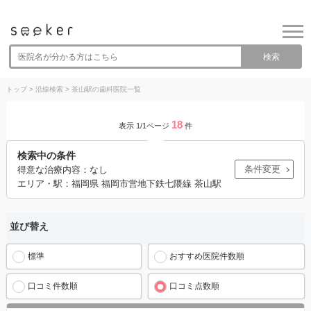
検索
トップ
>
沿線検索
>
茶山駅の歯科医院一覧
18
表示 1/1ページ
件
検索中の条件
条件変更
得意な治療内容：なし
エリア・駅：福岡県 福岡市営地下鉄七隈線 茶山駅
並び替え
標準
おすすめ医院件数順
口コミ件数順
口コミ点数順