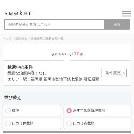
検索
トップ
>
沿線検索
>
渡辺通駅の歯科医院一覧
17
表示 1/1ページ
件
検索中の条件
条件変更
得意な治療内容：なし
エリア・駅：福岡県 福岡市営地下鉄七隈線 渡辺通駅
並び替え
標準
おすすめ医院件数順
口コミ件数順
口コミ点数順