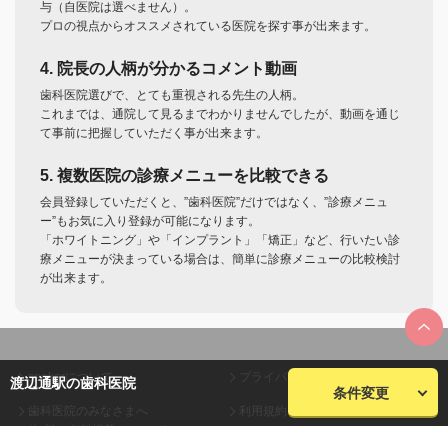
与（自医院は選べません）。
プロの視点からオススメされている医院を探す事が出来ます。
4. 院長の人柄が分かるコメント動画
歯科医院選びで、とても重視される先生の人柄。
これまでは、通院して見るまでわかりませんでしたが、動画を通じ
て事前に把握していただく事が出来ます。
5. 複数医院の診療メニューを比較できる
会員登録していただくと、”歯科医院”だけではなく、”診療メニュ
ー”もお気に入り登録が可能になります。
「ホワイトニング」や「インプラント」「矯正」など、行いたい診
療メニューが決まっている場合は、簡単に診療メニューの比較検討
が出来ます。
seekerについて
プライバシーポリシー
渡辺通駅の歯科医院
条件変更
歯科医院のみなさまへ
利用規約
(無料・有料掲載について)
会員規約