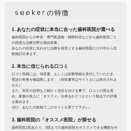
の特徴
1. あなたの症状に本当に合った歯科医院が選べる
歯科医院からの申告・専門医資格・標榜科目などから歯科医院ごと
の得意な治療分野を独自収集。
あなたの症状に合わせた治療を得意とする歯科医院だけの中から比
較検討出来ます。
2. 本当に信じられる口コミ
口コミ投稿には、領収書、もしくは診療明細を添付していただき、
受診の有無を確認致します。（領収書等はサイト上には表示されま
せん）
また、対応や説明など細かく項目を分ける事で、口コミの質を高
め、家族や友人に「オススメ」出来るかどうかという観点での評価
を集めます。
ぜひ、あなたの投稿でこのサイトを育てて下さい。
3. 歯科医院の「オススメ医院」が探せる
歯科医院1院あたり、3院までの歯科医院をオススメできる機能を付