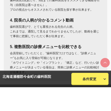
歯科医院1院あたり、3院までの歯科医院をオススメできる機能を付
与（自医院は選べません）。
プロの視点からオススメされている医院を探す事が出来ます。
4. 院長の人柄が分かるコメント動画
歯科医院選びで、とても重視される先生の人柄。
これまでは、通院して見るまでわかりませんでしたが、動画を通じ
て事前に把握していただく事が出来ます。
5. 複数医院の診療メニューを比較できる
会員登録していただくと、”歯科医院”だけではなく、”診療メニュ
ー”もお気に入り登録が可能になります。
「ホワイトニング」や「インプラント」「矯正」など、行いたい診
療メニューが決まっている場合は、簡単に診療メニューの比較検討
が出来ます。
北海道瀬棚郡今金町の歯科医院
条件変更
seekerについて
プライバシーポリシー
歯科医院のみなさまへ
利用規約
(無料・有料掲載について)