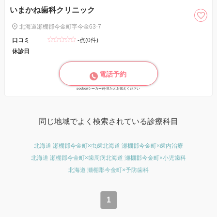
いまかね歯科クリニック
北海道瀬棚郡今金町字今金63-7
口コミ
-点(0件)
休診日
電話予約
seeker(シーカー)を見たとお伝えください
同じ地域でよく検索されている診療科目
北海道 瀬棚郡今金町×虫歯
北海道 瀬棚郡今金町×歯内治療
北海道 瀬棚郡今金町×歯周病
北海道 瀬棚郡今金町×小児歯科
北海道 瀬棚郡今金町×予防歯科
1