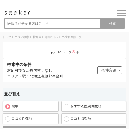
検索
トップ
>
エリア検索
>
北海道
>
瀬棚郡今金町の歯科医院一覧
3
表示 1/1ページ
件
検索中の条件
条件変更
対応可能な治療内容：なし
エリア・駅：北海道瀬棚郡今金町
並び替え
標準
おすすめ医院件数順
口コミ件数順
口コミ点数順