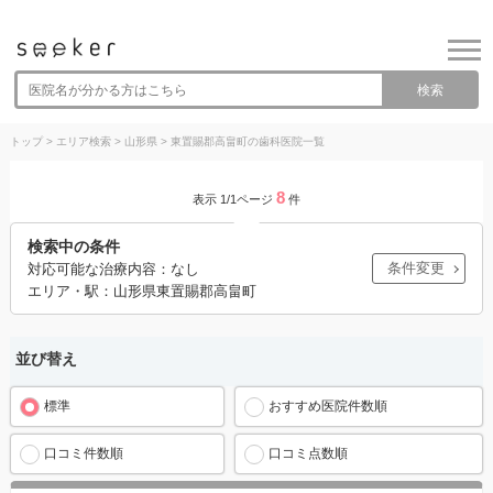
検索
トップ
>
エリア検索
>
山形県
>
東置賜郡高畠町の歯科医院一覧
8
表示 1/1ページ
件
検索中の条件
条件変更
対応可能な治療内容：なし
エリア・駅：山形県東置賜郡高畠町
並び替え
標準
おすすめ医院件数順
口コミ件数順
口コミ点数順