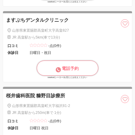
seeker(シーカー)を見たとお伝えください
ますぶちデンタルクリニック
山形県東置賜郡高畠町大字高畠827
JR 高畠駅から5km(車で13分)
口コミ
-点(0件)
休診日
日曜日・祝日
電話予約
seeker(シーカー)を見たとお伝えください
桜井歯科医院 糠野目診療所
山形県東置賜郡高畠町大字福沢81-2
JR 高畠駅から250m(車で 1分)
口コミ
-点(0件)
休診日
日曜日 祝日