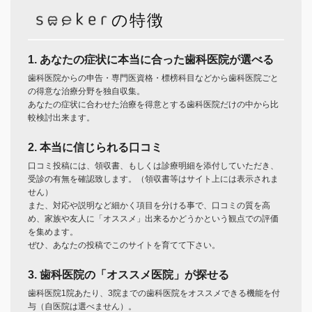
の特徴
1. あなたの症状に本当に合った歯科医院が選べる
歯科医院からの申告・専門医資格・標榜科目などから歯科医院ごと
の得意な治療分野を独自収集。
あなたの症状に合わせた治療を得意とする歯科医院だけの中から比
較検討出来ます。
2. 本当に信じられる口コミ
口コミ投稿には、領収書、もしくは診療明細を添付していただき、
受診の有無を確認致します。（領収書等はサイト上には表示されま
せん）
また、対応や説明など細かく項目を分ける事で、口コミの質を高
め、家族や友人に「オススメ」出来るかどうかという観点での評価
を集めます。
ぜひ、あなたの投稿でこのサイトを育てて下さい。
3. 歯科医院の「オススメ医院」が探せる
歯科医院1院あたり、3院までの歯科医院をオススメできる機能を付
与（自医院は選べません）。