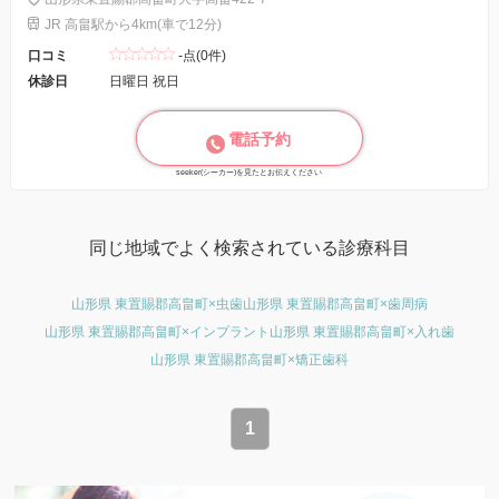
JR 高畠駅から4km(車で12分)
口コミ
-点(0件)
休診日
日曜日 祝日
電話予約
seeker(シーカー)を見たとお伝えください
同じ地域でよく検索されている診療科目
山形県 東置賜郡高畠町×虫歯
山形県 東置賜郡高畠町×歯周病
山形県 東置賜郡高畠町×インプラント
山形県 東置賜郡高畠町×入れ歯
山形県 東置賜郡高畠町×矯正歯科
1