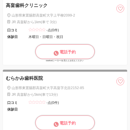
高畠歯科クリニック
山形県東置賜郡高畠町大字上平柳2099-2
JR 高畠駅から1km(車で 3分)
口コミ
-点(0件)
休診日
木曜日・日曜日・祝日
電話予約
seeker(シーカー)を見たとお伝えください
むらかみ歯科医院
山形県東置賜郡高畠町大字高畠字北目2152-85
JR 高畠駅から5km(車で13分)
口コミ
-点(0件)
休診日
電話予約