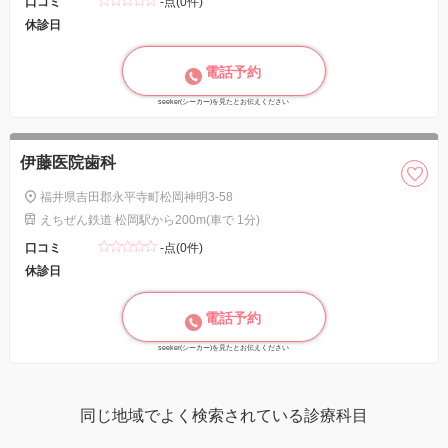
口コミ
-点(0件)
休診日
電話予約
seeker(シーカー)を見たとお伝えください
伊藤医院歯科
福井県吉田郡永平寺町松岡神明3-58
えちぜん鉄道 松岡駅から200m(車で 1分)
口コミ
-点(0件)
休診日
電話予約
seeker(シーカー)を見たとお伝えください
同じ地域でよく検索されている診療科目