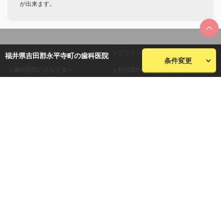
が出来ます。
seekerについて
プライバシーポリシー
福井県吉田郡永平寺町の歯科医院
条件変更
歯科医院のみなさまへ
利用規約
(無料・有料掲載について)
会員規約
お問い合わせ
会社概要
サイトマップ
株式会社plaza
© plaza inc. All Rights Reserved.