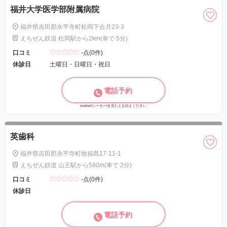
福井大学医学部附属病院
福井県吉田郡永平寺町松岡下合月23-3
えちぜん鉄道 松岡駅から2km(車で 5分)
口コミ
-点(0件)
休診日
土曜日・日曜日・祝日
電話予約
seeker(シーカー)を見たとお伝えください
英歯科
福井県吉田郡永平寺町牧福島17-11-1
えちぜん鉄道 山王駅から580m(車で 2分)
口コミ
-点(0件)
休診日
電話予約