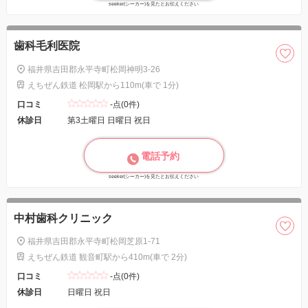
seeker(シーカー)を見たとお伝えください
歯科毛利医院
福井県吉田郡永平寺町松岡神明3-26
えちぜん鉄道 松岡駅から110m(車で 1分)
口コミ
-点(0件)
休診日
第3土曜日 日曜日 祝日
電話予約
seeker(シーカー)を見たとお伝えください
中村歯科クリニック
福井県吉田郡永平寺町松岡芝原1-71
えちぜん鉄道 観音町駅から410m(車で 2分)
口コミ
-点(0件)
休診日
日曜日 祝日