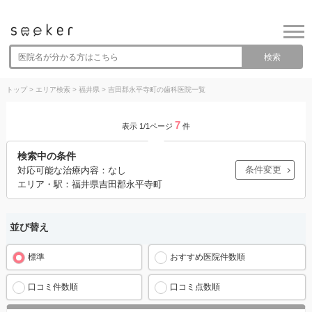
検索
トップ
>
エリア検索
>
福井県
>
吉田郡永平寺町の歯科医院一覧
7
表示 1/1ページ
件
検索中の条件
条件変更
対応可能な治療内容：なし
エリア・駅：福井県吉田郡永平寺町
並び替え
標準
おすすめ医院件数順
口コミ件数順
口コミ点数順