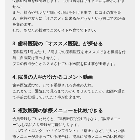
受診の有無を確認致します。（領収書等はサイト上には表示されま
せん）
また、対応や説明など細かく項目を分ける事で、口コミの質を高
め、家族や友人に「オススメ」出来るかどうかという観点での評価
を集めます。
ぜひ、あなたの投稿でこのサイトを育てて下さい。
3. 歯科医院の「オススメ医院」が探せる
歯科医院1院あたり、3院までの歯科医院をオススメできる機能を付
与（自医院は選べません）。
プロの視点からオススメされている医院を探す事が出来ます。
4. 院長の人柄が分かるコメント動画
歯科医院選びで、とても重視される先生の人柄。
これまでは、通院して見るまでわかりませんでしたが、動画を通じ
て事前に把握していただく事が出来ます。
5. 複数医院の診療メニューを比較できる
会員登録していただくと、”歯科医院”だけではなく、”診療メニュ
ー”もお気に入り登録が可能になります。
「ホワイトニング」や「インプラント」「矯正」など、行いたい診
療メニューが決まっている場合は、簡単に診療メニューの比較検討