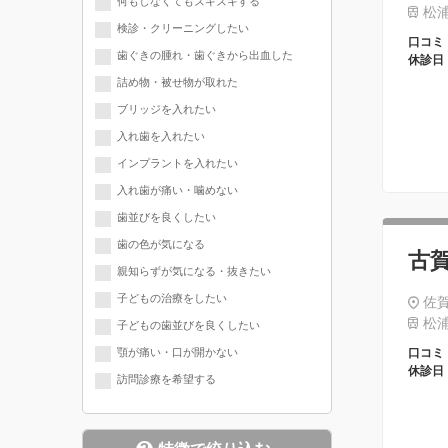
何もしなくてもズキズキする
松浦
検診・クリーニングしたい
口コミ
歯ぐきの腫れ・歯ぐきから出血した
休診日
詰め物・被せ物が取れた
ブリッジを入れたい
入れ歯を入れたい
インプラントを入れたい
入れ歯が痛い・噛めない
歯並びを良くしたい
歯の色が気になる
古
親知らずが気になる・抜きたい
子どもの治療をしたい
佐賀
松浦
子どもの歯並びを良くしたい
顎が痛い・口が開かない
口コミ
休診日
訪問診療を希望する