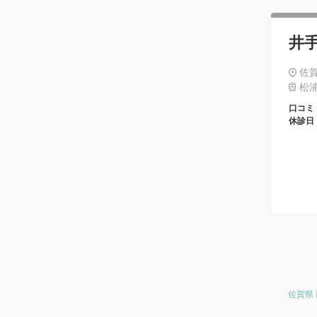
井
佐賀
松浦
口コミ
休診日
佐賀県