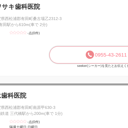
ワサキ歯科医院
県西松浦郡有田町桑古場乙2312-3
 有田駅から610m(車で 2分)
-点(0件)
0955-43-2611
seeker(シーカー)を見たとお伝え
永歯科医院
県西松浦郡有田町南原甲630-3
鉄道 三代橋駅から200m(車で 1分)
-点(0件)
隔週土曜日 日曜日