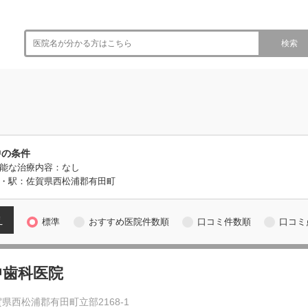
検索
中の条件
能な治療内容：なし
・駅：佐賀県西松浦郡有田町
え
標準
おすすめ医院件数順
口コミ件数順
口コミ
中歯科医院
県西松浦郡有田町立部2168-1