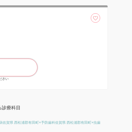
ください
る診療科目
病
佐賀県 西松浦郡有田町×予防歯科
佐賀県 西松浦郡有田町×虫歯