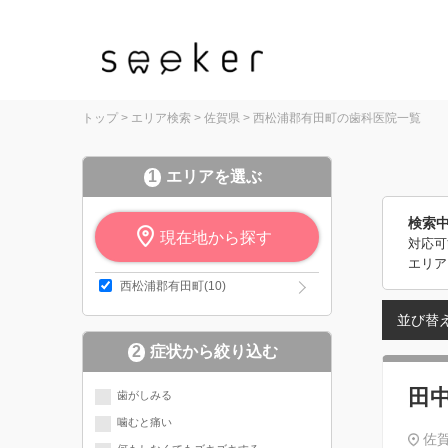
トップ
>
エリア検索
>
佐賀県
>
西松浦郡有田町の歯科医院一覧
1
エリアを選ぶ
検索
現在地から探す
対応可
エリア
西松浦郡有田町(10)
並び替
2
症状から絞り込む
田
歯がしみる
噛むと痛い
佐賀