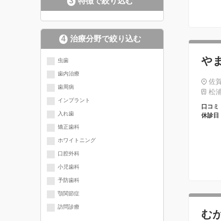
3
特徴で絞り込む
4
治療分野で絞り込む
現在選択されている分野にチェッ
や
虫歯
歯内治療
クが入っています
佐
歯周病
松浦
インプラント
口コミ
入れ歯
休診日
矯正歯科
ホワイトニング
口腔外科
小児歯科
予防歯科
顎関節症
訪問診療
む