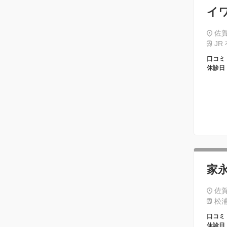
イ
佐賀
JR
口コミ
休診日
家
佐賀
松浦
口コミ
休診日