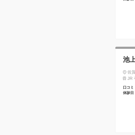
池
佐賀
JR
口コミ
休診日