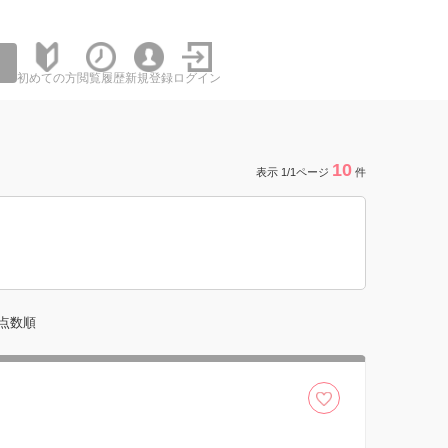
初めての方
閲覧履歴
新規登録
ログイン
10
表示 1/1ページ
件
点数順