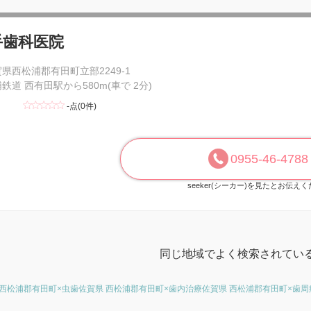
手歯科医院
県西松浦郡有田町立部2249-1
鉄道 西有田駅から580m(車で 2分)
-点(0件)
0955-46-4788
seeker(シーカー)を見たとお伝え
同じ地域でよく検索されてい
 西松浦郡有田町×虫歯
佐賀県 西松浦郡有田町×歯内治療
佐賀県 西松浦郡有田町×歯周