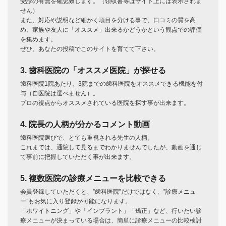
受診の有無を確認致します。（領収書等はサイト上には表示されま
せん）
また、対応や説明など細かく項目を分ける事で、口コミの質を高
め、家族や友人に「オススメ」出来るかどうかという観点での評価
を集めます。
ぜひ、あなたの投稿でこのサイトを育てて下さい。
3. 歯科医院の「オススメ医院」が探せる
歯科医院1院あたり、3院までの歯科医院をオススメできる機能を付
与（自医院は選べません）。
プロの視点からオススメされている医院を探す事が出来ます。
4. 院長の人柄が分かるコメント動画
歯科医院選びで、とても重視される先生の人柄。
これまでは、通院して見るまでわかりませんでしたが、動画を通じ
て事前に把握していただく事が出来ます。
5. 複数医院の診療メニューを比較できる
会員登録していただくと、”歯科医院”だけではなく、”診療メニュ
ー”もお気に入り登録が可能になります。
「ホワイトニング」や「インプラント」「矯正」など、行いたい診
療メニューが決まっている場合は、簡単に診療メニューの比較検討