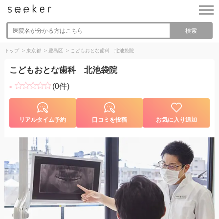
検索
トップ
>
東京都
>
豊島区
>
こどもおとな歯科 北池袋院
こどもおとな歯科 北池袋院
-
(0件)
リアルタイム予約
口コミを投稿
お気に入り追加