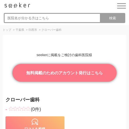
検索
トップ
>
千葉県
>
印西市
>
クローバー歯科
seekerに掲載をご検討の歯科医院様
無料掲載のためのアカウント発行はこちら
クローバー歯科
-
(0件)