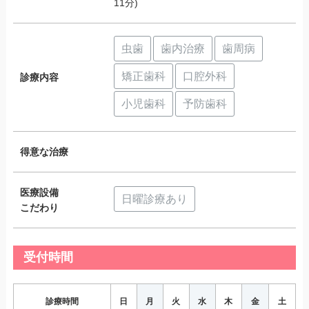
11分)
虫歯
歯内治療
歯周病
矯正歯科
口腔外科
診療内容
小児歯科
予防歯科
得意な治療
医療設備
日曜診療あり
こだわり
受付時間
診療時間
日
月
火
水
木
金
土