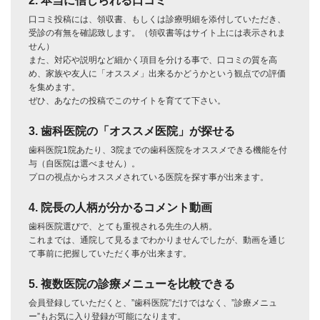
2. 本当に信じられる口コミ
口コミ投稿には、領収書、もしくは診療明細を添付していただき、
受診の有無を確認致します。（領収書等はサイト上には表示されま
せん）
また、対応や説明など細かく項目を分ける事で、口コミの質を高
め、家族や友人に「オススメ」出来るかどうかという観点での評価
を集めます。
ぜひ、あなたの投稿でこのサイトを育てて下さい。
3. 歯科医院の「オススメ医院」が探せる
歯科医院1院あたり、3院までの歯科医院をオススメできる機能を付
与（自医院は選べません）。
プロの視点からオススメされている医院を探す事が出来ます。
4. 院長の人柄が分かるコメント動画
歯科医院選びで、とても重視される先生の人柄。
これまでは、通院して見るまでわかりませんでしたが、動画を通じ
て事前に把握していただく事が出来ます。
5. 複数医院の診療メニューを比較できる
会員登録していただくと、”歯科医院”だけではなく、”診療メニュ
ー”もお気に入り登録が可能になります。