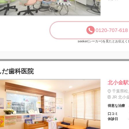
0120-707-618
seeker(シーカー)を見たとお伝え
んだ歯科医院
北小金駅
千葉県松戸
JR 北小
得意な治療
口コミ
休診日