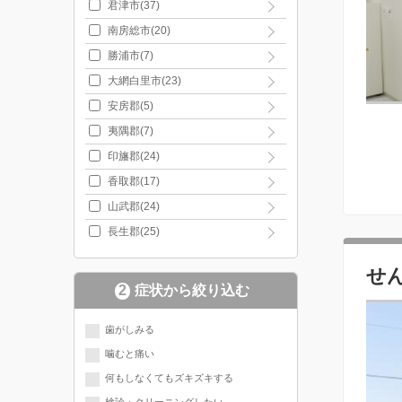
君津市(37)
南房総市(20)
勝浦市(7)
大網白里市(23)
安房郡(5)
夷隅郡(7)
印旛郡(24)
香取郡(17)
山武郡(24)
長生郡(25)
せ
2
症状から絞り込む
歯がしみる
噛むと痛い
何もしなくてもズキズキする