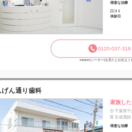
得意な治療
口コミ
休診日
0120-037-318
seeker(シーカー)を見たとお伝え
んげん通り歯科
家族した
千葉県千葉
京成電鉄 
得意な治療