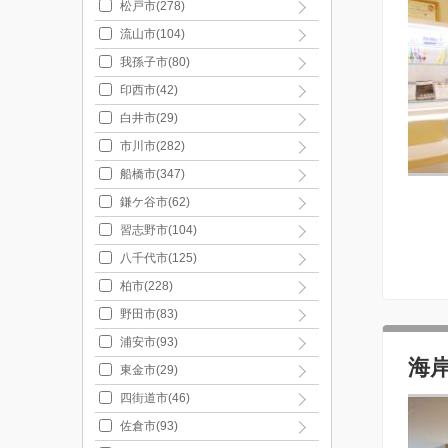
松戸市(278)
流山市(104)
我孫子市(80)
印西市(42)
白井市(29)
市川市(282)
船橋市(347)
鎌ケ谷市(62)
習志野市(104)
八千代市(125)
柏市(228)
野田市(83)
浦安市(93)
海
東金市(29)
四街道市(46)
佐倉市(93)