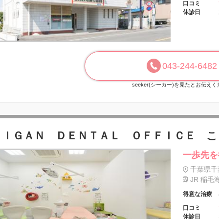
口コミ
休診日
043-244-6482
seeker(シーカー)を見たとお伝え
ＡＩＧＡＮ ＤＥＮＴＡＬ ＯＦＦＩＣＥ 
一歩先を
千葉県千
JR 稲毛
得意な治療
口コミ
休診日