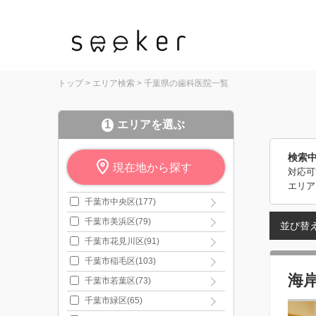
トップ
>
エリア検索
>
千葉県の歯科医院一覧
1
エリアを選ぶ
検索
現在地から探す
対応可
エリア
千葉市中央区(177)
千葉市美浜区(79)
並び替
千葉市花見川区(91)
千葉市稲毛区(103)
海
千葉市若葉区(73)
千葉市緑区(65)