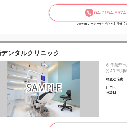
04-7154-5574
seeker(シーカー)を見たとお伝え
崎デンタルクリニック
千葉県市
JR 市川
得意な治療
口コミ
休診日