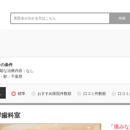
検索
中の条件
能な治療内容：なし
・駅：千葉県
え
標準
おすすめ医院件数順
口コミ件数順
口コミ
岸歯科室
「痛みな