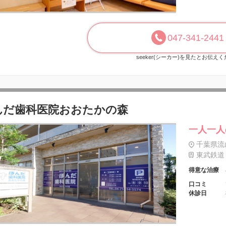
047-341-2441
seeker(シーカー)を見たとお伝え
んだ歯科医院おおたかの森
一人一人
千葉県流
東武鉄道 
得意な治療
口コミ
休診日