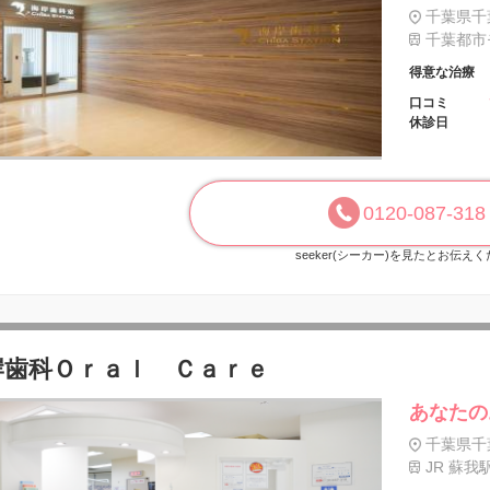
千葉県千
千葉都市モ
得意な治療
口コミ
休診日
0120-087-318
seeker(シーカー)を見たとお伝え
岸歯科Ｏｒａｌ Ｃａｒｅ
あなたの
千葉県千
JR 蘇我