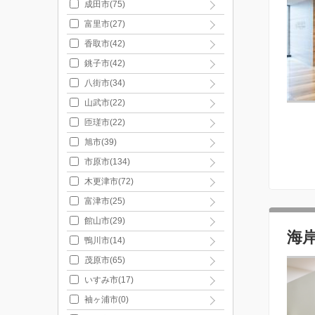
成田市(75)
富里市(27)
香取市(42)
銚子市(42)
八街市(34)
山武市(22)
匝瑳市(22)
旭市(39)
市原市(134)
木更津市(72)
富津市(25)
館山市(29)
海
鴨川市(14)
茂原市(65)
いすみ市(17)
袖ヶ浦市(0)