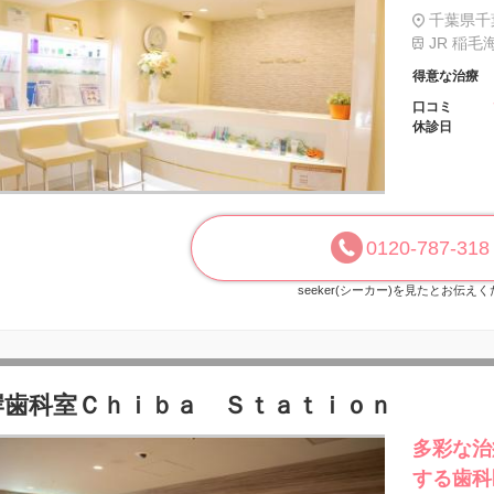
千葉県千
JR 稲毛
得意な治療
口コミ
休診日
0120-787-318
seeker(シーカー)を見たとお伝え
岸歯科室Ｃｈｉｂａ Ｓｔａｔｉｏｎ
多彩な治
する歯科