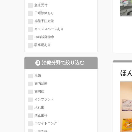
急患受付
日曜診療あり
感染予防対策
キッズスペースあり
20時以降診療
駐車場あり
4
治療分野で絞り込む
ほ
現在選択されている分野にチェッ
虫歯
歯内治療
クが入っています
歯周病
インプラント
入れ歯
矯正歯科
ホワイトニング
口腔外科