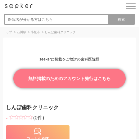
検索
トップ
>
石川県
>
小松市
>
しんぼ歯科クリニック
seekerに掲載をご検討の歯科医院様
無料掲載のためのアカウント発行はこちら
しんぼ歯科クリニック
-
(0件)