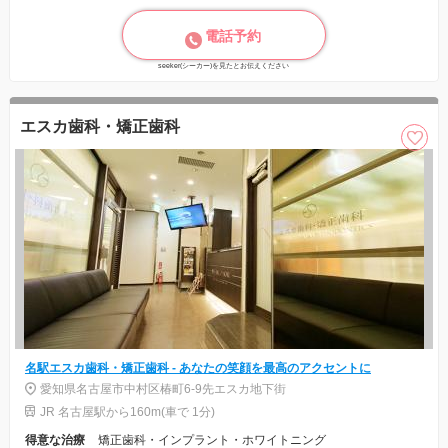
電話予約
seeker(シーカー)を見たとお伝えください
エスカ歯科・矯正歯科
名駅エスカ歯科・矯正歯科 - あなたの笑顔を最高のアクセントに
愛知県名古屋市中村区椿町6-9先エスカ地下街
JR 名古屋駅から160m(車で 1分)
得意な治療
矯正歯科・インプラント・ホワイトニング