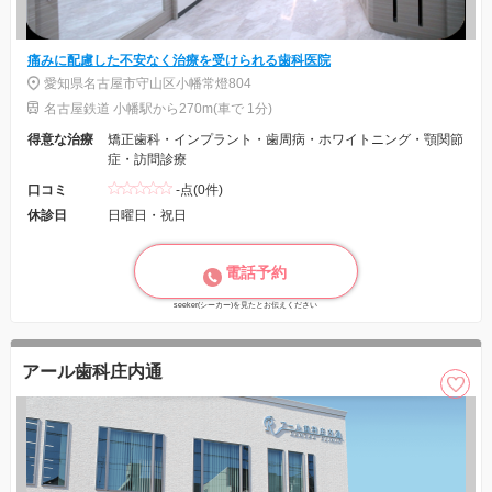
痛みに配慮した不安なく治療を受けられる歯科医院
愛知県名古屋市守山区小幡常燈804
名古屋鉄道 小幡駅から270m(車で 1分)
得意な治療
矯正歯科・インプラント・歯周病・ホワイトニング・顎関節
症・訪問診療
口コミ
-点(0件)
休診日
日曜日・祝日
電話予約
seeker(シーカー)を見たとお伝えください
アール歯科庄内通