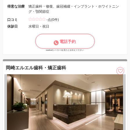
得意な治療
矯正歯科・修復、歯冠補綴・インプラント・ホワイトニン
グ・顎関節症
口コミ
-点(0件)
休診日
水曜日・祝日
電話予約
seeker(シーカー)を見たとお伝えください
岡崎エルエル歯科・矯正歯科