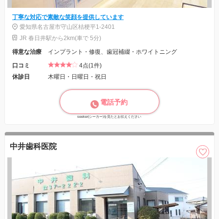
丁寧な対応で素敵な笑顔を提供しています
愛知県名古屋市守山区桔梗平1-2401
JR 春日井駅から2km(車で 5分)
得意な治療
インプラント・修復、歯冠補綴・ホワイトニング
口コミ
4点(1件)
休診日
木曜日・日曜日・祝日
電話予約
seeker(シーカー)を見たとお伝えください
中井歯科医院