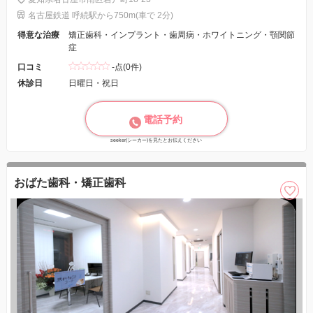
名古屋鉄道 呼続駅から750m(車で 2分)
得意な治療
矯正歯科・インプラント・歯周病・ホワイトニング・顎関節
症
口コミ
-点(0件)
休診日
日曜日・祝日
電話予約
seeker(シーカー)を見たとお伝えください
おばた歯科・矯正歯科