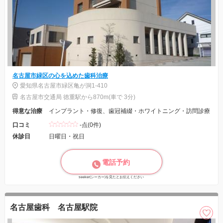
名古屋市緑区の心を込めた歯科治療
愛知県名古屋市緑区亀が洞1-410
名古屋市交通局 徳重駅から870m(車で 3分)
得意な治療
インプラント・修復、歯冠補綴・ホワイトニング・訪問診療
口コミ
-点(0件)
休診日
日曜日・祝日
電話予約
seeker(シーカー)を見たとお伝えください
名古屋歯科 名古屋駅院