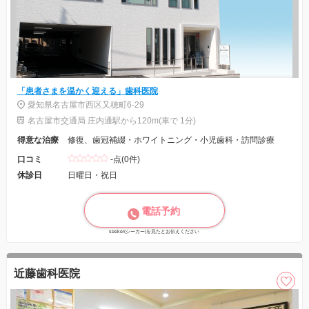
「患者さまを温かく迎える」歯科医院
愛知県名古屋市西区又穂町6-29
名古屋市交通局 庄内通駅から120m(車で 1分)
得意な治療
修復、歯冠補綴・ホワイトニング・小児歯科・訪問診療
口コミ
-点(0件)
休診日
日曜日・祝日
電話予約
seeker(シーカー)を見たとお伝えください
近藤歯科医院