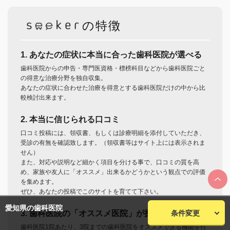
の特徴
1. あなたの症状に本当に合った歯科医院が選べる
歯科医院からの申告・専門医資格・標榜科目などから歯科医院ごと
の得意な治療分野を独自収集。
あなたの症状に合わせた治療を得意とする歯科医院だけの中から比
較検討出来ます。
2. 本当に信じられる口コミ
口コミ投稿には、領収書、もしくは診療明細を添付していただき、
受診の有無を確認致します。（領収書等はサイト上には表示されま
せん）
また、対応や説明など細かく項目を分ける事で、口コミの質を高
め、家族や友人に「オススメ」出来るかどうかという観点での評価
を集めます。
ぜひ、あなたの投稿でこのサイトを育てて下さい。
愛知県の歯科医院
3. 歯科医院の「オススメ医院」が探せる
条件変更
歯科医院1院あたり、3院までの歯科医院をオススメできる機能を付