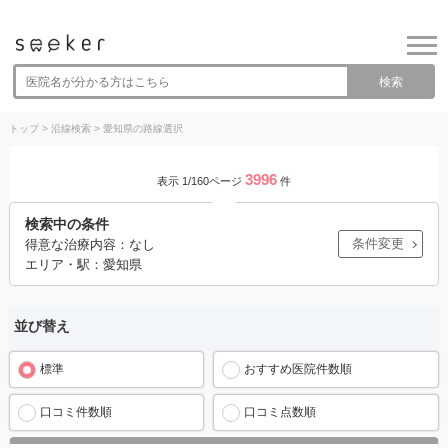
検索
トップ
>
沿線検索
>
愛知県の路線選択
3996
表示 1/160ページ
件
検索中の条件
条件変更
得意な治療内容：なし
エリア・駅：愛知県
並び替え
標準
おすすめ医院件数順
口コミ件数順
口コミ点数順