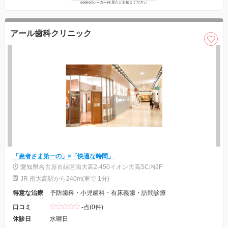
seeker(シーカー)を見たとお伝えください
アール歯科クリニック
「患者さま第一の」×「快適な時間」
愛知県名古屋市緑区南大高2-450イオン大高SC内2F
JR 南大高駅から240m(車で 1分)
得意な治療
予防歯科・小児歯科・有床義歯・訪問診療
口コミ
-点(0件)
休診日
水曜日