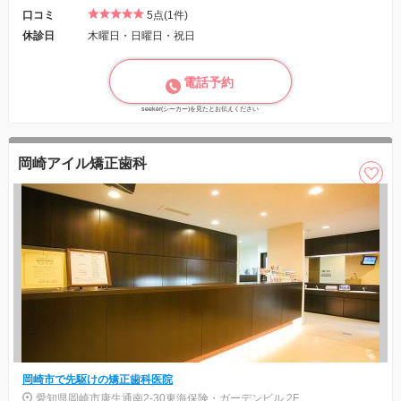
口コミ
5点(1件)
休診日
木曜日・日曜日・祝日
電話予約
seeker(シーカー)を見たとお伝えください
岡崎アイル矯正歯科
岡崎市で先駆けの矯正歯科医院
愛知県岡崎市康生通南2-30東海保険・ガーデンビル 2F