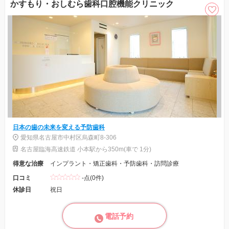
かすもり・おしむら歯科口腔機能クリニック
日本の歯の未来を変える予防歯科
愛知県名古屋市中村区烏森町8-306
名古屋臨海高速鉄道 小本駅から350m(車で 1分)
得意な治療
インプラント・矯正歯科・予防歯科・訪問診療
口コミ
-点(0件)
休診日
祝日
電話予約