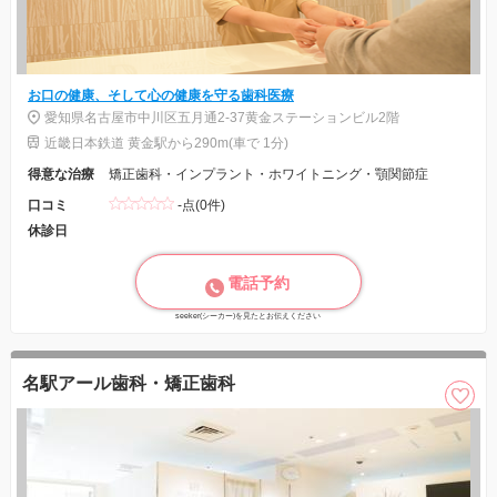
お口の健康、そして心の健康を守る歯科医療
愛知県名古屋市中川区五月通2-37黄金ステーションビル2階
近畿日本鉄道 黄金駅から290m(車で 1分)
得意な治療
矯正歯科・インプラント・ホワイトニング・顎関節症
口コミ
-点(0件)
休診日
電話予約
seeker(シーカー)を見たとお伝えください
名駅アール歯科・矯正歯科