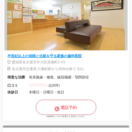
半世紀以上の信頼と伝統を守る家族の歯科医院
愛知県名古屋市中川区花塚町2-43
名古屋市交通局 六番町駅から900m(車で 3分)
得意な治療
有床義歯・修復、歯冠補綴・顎関節症
口コミ
-点(0件)
休診日
木曜日・日曜日・祝日
電話予約
seeker(シーカー)を見たとお伝えください