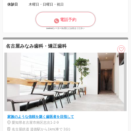
休診日
木曜日・日曜日・祝日
電話予約
seeker(シーカー)を見たとお伝えください
名古屋みなみ歯科・矯正歯科
家族のような信頼を築く歯医者を目指して
愛知県名古屋市南区忠次1-2-9
名古屋鉄道 道徳駅から1km(車で 3分)