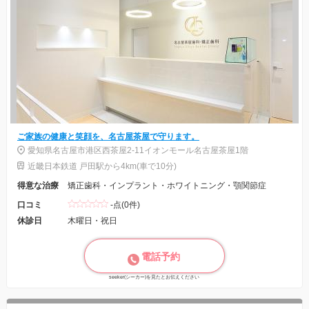
ご家族の健康と笑顔を、名古屋茶屋で守ります。
愛知県名古屋市港区西茶屋2-11イオンモール名古屋茶屋1階
近畿日本鉄道 戸田駅から4km(車で10分)
得意な治療
矯正歯科・インプラント・ホワイトニング・顎関節症
口コミ
-点(0件)
休診日
木曜日・祝日
電話予約
seeker(シーカー)を見たとお伝えください