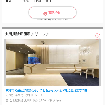
休診日
水曜日・日曜日・祝日
電話予約
seeker(シーカー)を見たとお伝えください
太田川矯正歯科クリニック
東海市で歯並び相談なら、子どもから大人まで通える矯正専門院
愛知県東海市大田町前田１８
名古屋鉄道 太田川駅から350m(車で 1分)