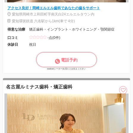
アクセス良好！岡崎エルエル歯科であなたの歯をサポート
愛知県岡崎市上和田町字南天白24エルエルタウン内
愛知環状鉄道 六名駅から1km(車で 4分)
得意な治療
矯正歯科・インプラント・ホワイトニング・顎関節症
口コミ
-点(0件)
休診日
祝日
電話予約
seeker(シーカー)を見たとお伝えください
名古屋ルミナス歯科・矯正歯科