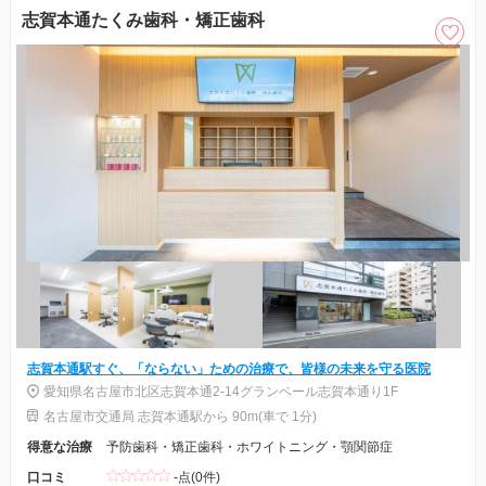
志賀本通たくみ歯科・矯正歯科
志賀本通駅すぐ、「ならない」ための治療で、皆様の未来を守る医院
愛知県名古屋市北区志賀本通2-14グランベール志賀本通り1F
名古屋市交通局 志賀本通駅から 90m(車で 1分)
得意な治療
予防歯科・矯正歯科・ホワイトニング・顎関節症
口コミ
-点(0件)