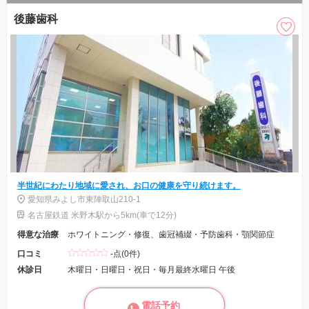
後藤歯科
半世紀にわたり地域に愛され、お口の健康を守り続けます。
愛知県みよし市東陣取山210-1
名古屋鉄道 米野木駅から5km(車で12分)
得意な治療
ホワイトニング・修復、歯冠補綴・予防歯科・顎関節症
口コミ
-点(0件)
休診日
木曜日・日曜日・祝日・毎月最終水曜日 午後
電話予約