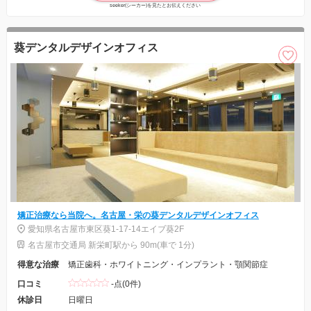
seeker(シーカー)を見たとお伝えください
葵デンタルデザインオフィス
矯正治療なら当院へ。名古屋・栄の葵デンタルデザインオフィス
愛知県名古屋市東区葵1-17-14エイブ葵2F
名古屋市交通局 新栄町駅から 90m(車で 1分)
得意な治療
矯正歯科・ホワイトニング・インプラント・顎関節症
口コミ
-点(0件)
休診日
日曜日