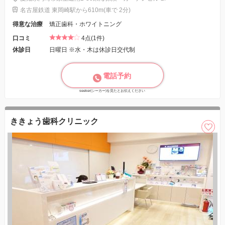
名古屋鉄道 東岡崎駅から610m(車で 2分)
得意な治療
矯正歯科・ホワイトニング
口コミ
4点(1件)
休診日
日曜日 ※水・木は休診日交代制
電話予約
seeker(シーカー)を見たとお伝えください
ききょう歯科クリニック