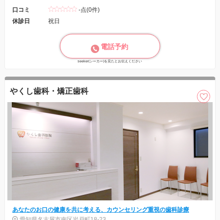
口コミ
-点(0件)
休診日
祝日
電話予約
seeker(シーカー)を見たとお伝えください
やくし歯科・矯正歯科
あなたのお口の健康を共に考える、カウンセリング重視の歯科診療
愛知県名古屋市南区岩戸町18-23