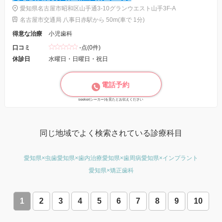
愛知県名古屋市昭和区山手通3-10グランウエスト山手3F-A
名古屋市交通局 八事日赤駅から 50m(車で 1分)
得意な治療
小児歯科
口コミ
-点(0件)
休診日
水曜日・日曜日・祝日
電話予約
seeker(シーカー)を見たとお伝えください
同じ地域でよく検索されている診療科目
愛知県×虫歯
愛知県×歯内治療
愛知県×歯周病
愛知県×インプラント
愛知県×矯正歯科
1
2
3
4
5
6
7
8
9
10