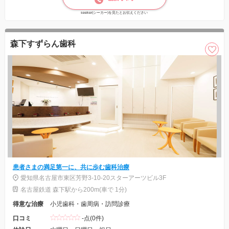
seeker(シーカー)を見たとお伝えください
森下すずらん歯科
患者さまの満足第一に、共に歩む歯科治療
愛知県名古屋市東区芳野3-10-20スターアーツビル3F
名古屋鉄道 森下駅から200m(車で 1分)
得意な治療
小児歯科・歯周病・訪問診療
口コミ
-点(0件)