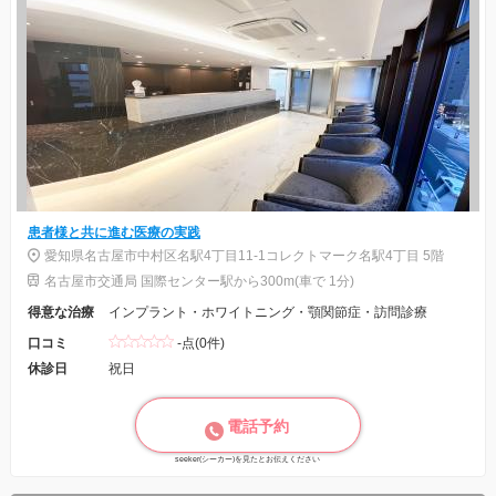
患者様と共に進む医療の実践
愛知県名古屋市中村区名駅4丁目11-1コレクトマーク名駅4丁目 5階
名古屋市交通局 国際センター駅から300m(車で 1分)
得意な治療
インプラント・ホワイトニング・顎関節症・訪問診療
口コミ
-点(0件)
休診日
祝日
電話予約
seeker(シーカー)を見たとお伝えください