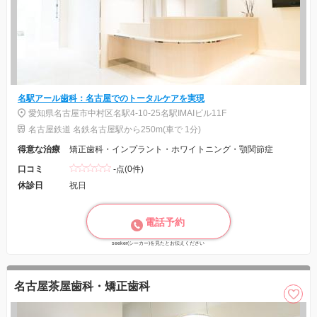
名駅アール歯科：名古屋でのトータルケアを実現
愛知県名古屋市中村区名駅4-10-25名駅IMAIビル11F
名古屋鉄道 名鉄名古屋駅から250m(車で 1分)
得意な治療
矯正歯科・インプラント・ホワイトニング・顎関節症
口コミ
-点(0件)
休診日
祝日
電話予約
seeker(シーカー)を見たとお伝えください
名古屋茶屋歯科・矯正歯科