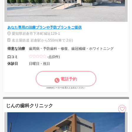
あなた専用の治療プランや予防プランをご提供
愛知県岩倉市下本町城址129-1
名古屋鉄道 岩倉駅から550m(車で 2分)
得意な治療
歯周病・予防歯科・修復、歯冠補綴・ホワイトニング
口コミ
-点(0件)
休診日
日曜日・祝日
電話予約
seeker(シーカー)を見たとお伝えください
じんの歯科クリニック