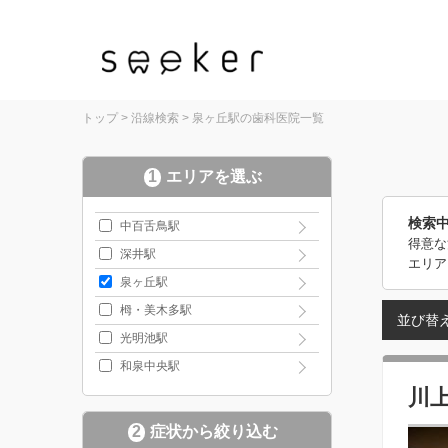
トップ
>
沿線検索
>
泉ヶ丘駅の歯科医院一覧
1
エリアを選ぶ
検索
中百舌鳥駅
得意な
深井駅
エリア
泉ヶ丘駅
栂・美木多駅
並び替
光明池駅
和泉中央駅
川
2
症状から絞り込む