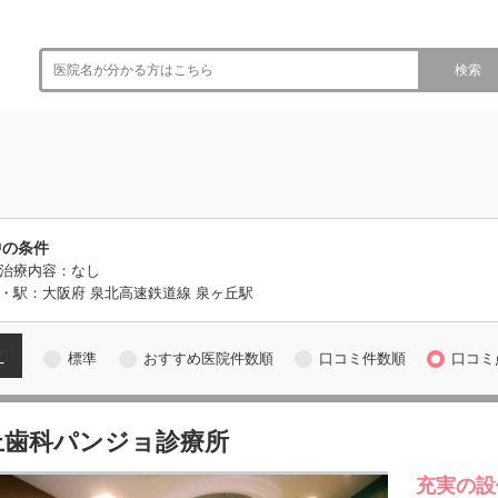
検索
中の条件
治療内容：なし
・駅：大阪府 泉北高速鉄道線 泉ヶ丘駅
え
標準
おすすめ医院件数順
口コミ件数順
口コミ
上歯科パンジョ診療所
充実の設