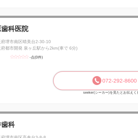
原歯科医院
府堺市南区晴美台2-30-10
府都市開発 泉ヶ丘駅から2km(車で 6分)
-点(0件)
072-292-8600
seeker(シーカー)を見たとお伝え
井歯科
府堺市南区高倉台3-8-8