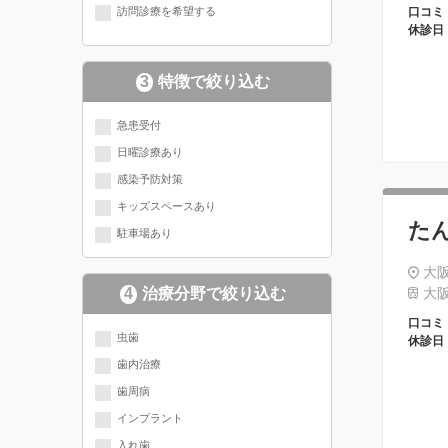
訪問診療を希望する
口コミ
休診日
3
特徴で絞り込む
急患受付
日曜診療あり
感染予防対策
キッズスペースあり
た
駐車場あり
大阪
4
治療分野で絞り込む
大阪
口コミ
現在選択されている分野にチェッ
虫歯
休診日
歯内治療
クが入っています
歯周病
インプラント
入れ歯