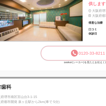
供します
大阪府堺市
大阪府都市
得意な治療
口コミ
休診日
0120-33-8211
seeker(シーカー)を見たとお伝え
前歯科
府堺市南区宮山台3-1-15
府都市開発 泉ヶ丘駅から2km(車で 5分)