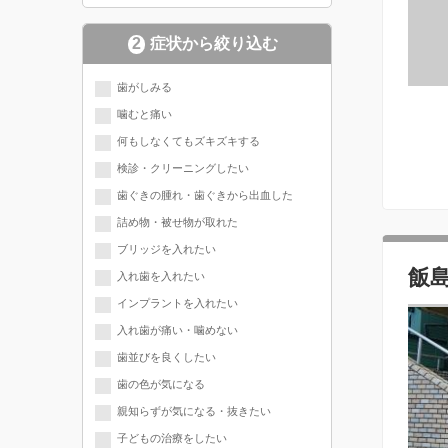
2
症状から絞り込む
歯がしみる
噛むと痛い
何もしなくてもズキズキする
検診・クリーニングしたい
歯ぐきの腫れ・歯ぐきから出血した
詰め物・被せ物が取れた
ブリッジを入れたい
飯
入れ歯を入れたい
インプラントを入れたい
入れ歯が痛い・噛めない
歯並びを良くしたい
歯の色が気になる
親知らずが気になる・抜きたい
子どもの治療をしたい