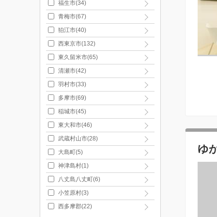
福生市(34)
青梅市(67)
狛江市(40)
西東京市(132)
東久留米市(65)
清瀬市(42)
羽村市(33)
多摩市(69)
稲城市(45)
東大和市(46)
武蔵村山市(28)
ゆ
大島町(5)
神津島村(1)
八丈島八丈町(6)
小笠原村(3)
西多摩郡(22)