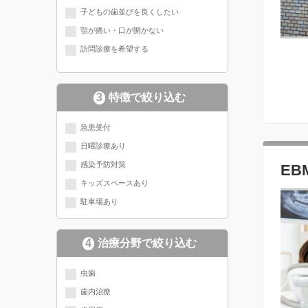
子どもの歯並びを良くしたい
顎が痛い・口が開かない
訪問診療を希望する
3
特徴で絞り込む
急患受付
日曜診療あり
感染予防対策
E
キッズスペースあり
駐車場あり
4
治療分野で絞り込む
現在選択されている分野にチェッ
虫歯
歯内治療
クが入っています