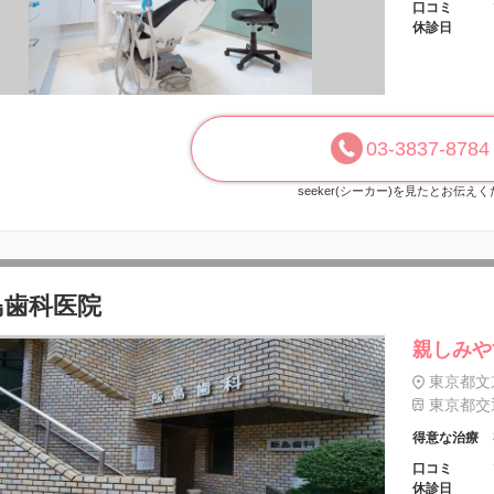
口コミ
休診日
03-3837-8784
seeker(シーカー)を見たとお伝え
島歯科医院
親しみや
東京都文京
東京都交通
得意な治療
口コミ
休診日