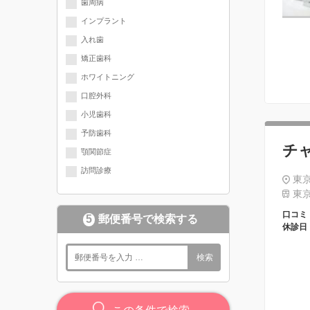
歯周病
インプラント
入れ歯
矯正歯科
ホワイトニング
口腔外科
小児歯科
予防歯科
チ
顎関節症
訪問診療
東京
東京
口コミ
5
郵便番号で検索する
休診日
検索