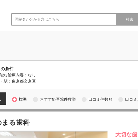
検索
中の条件
能な治療内容：なし
・駅：東京都文京区
え
標準
おすすめ医院件数順
口コミ件数順
口コミ
のまる歯科
大切な歯