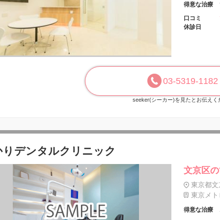
得意な治療
口コミ
休診日
03-5319-1182
seeker(シーカー)を見たとお伝え
かりデンタルクリニック
文京区の
東京都文京
東京メトロ
得意な治療