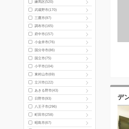
練馬区(520)
武蔵野市(170)
三鷹市(97)
調布市(165)
府中市(157)
小金井市(76)
国分寺市(86)
国立市(75)
小平市(104)
東村山市(69)
立川市(122)
あきる野市(43)
デ
日野市(93)
八王子市(296)
町田市(258)
昭島市(67)