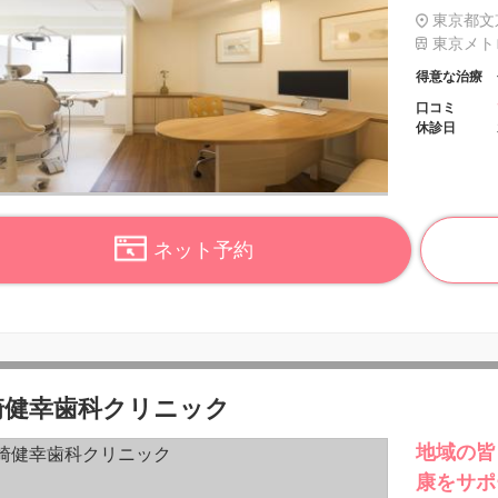
東京都文京
東京メトロ
得意な治療
口コミ
休診日
ネット予約
崎健幸歯科クリニック
地域の皆
康をサポ