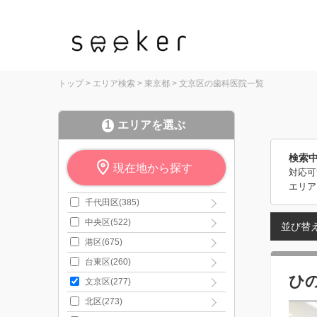
トップ
>
エリア検索
>
東京都
>
文京区の歯科医院一覧
1
エリアを選ぶ
検索
現在地から探す
対応可
エリア
千代田区(385)
中央区(522)
並び替
港区(675)
台東区(260)
ひ
文京区(277)
北区(273)