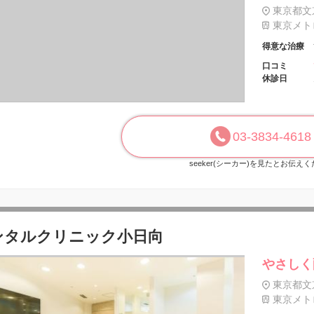
東京都文京
東京メトロ
得意な治療
口コミ
休診日
03-3834-4618
seeker(シーカー)を見たとお伝え
ンタルクリニック小日向
やさしく
東京都文京
東京メトロ