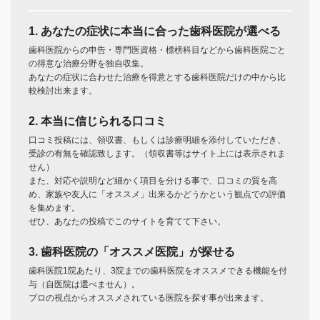
1. あなたの症状に本当に合った歯科医院が選べる
歯科医院からの申告・専門医資格・標榜科目などから歯科医院ごと
の得意な治療分野を独自収集。
あなたの症状に合わせた治療を得意とする歯科医院だけの中から比
較検討出来ます。
2. 本当に信じられる口コミ
口コミ投稿には、領収書、もしくは診療明細を添付していただき、
受診の有無を確認致します。（領収書等はサイト上には表示されま
せん）
また、対応や説明など細かく項目を分ける事で、口コミの質を高
め、家族や友人に「オススメ」出来るかどうかという観点での評価
を集めます。
ぜひ、あなたの投稿でこのサイトを育てて下さい。
3. 歯科医院の「オススメ医院」が探せる
歯科医院1院あたり、3院までの歯科医院をオススメできる機能を付
与（自医院は選べません）。
プロの視点からオススメされている医院を探す事が出来ます。