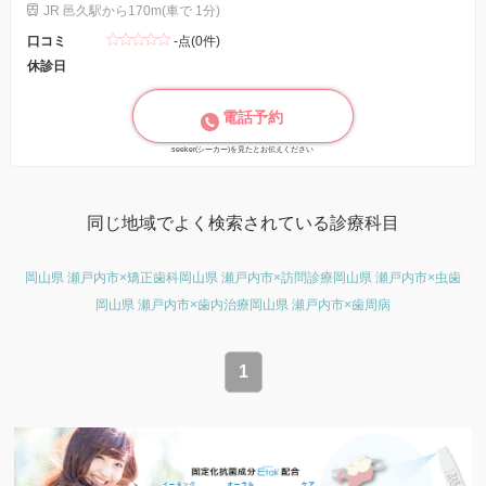
JR 邑久駅から170m(車で 1分)
口コミ
-点(0件)
休診日
電話予約
seeker(シーカー)を見たとお伝えください
同じ地域でよく検索されている診療科目
岡山県 瀬戸内市×矯正歯科
岡山県 瀬戸内市×訪問診療
岡山県 瀬戸内市×虫歯
岡山県 瀬戸内市×歯内治療
岡山県 瀬戸内市×歯周病
1