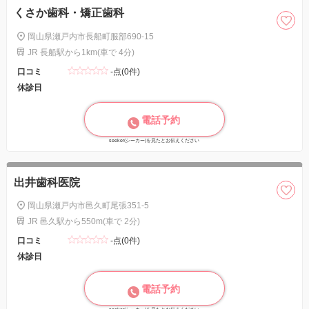
くさか歯科・矯正歯科
岡山県瀬戸内市長船町服部690-15
JR 長船駅から1km(車で 4分)
口コミ
-点(0件)
休診日
電話予約
seeker(シーカー)を見たとお伝えください
出井歯科医院
岡山県瀬戸内市邑久町尾張351-5
JR 邑久駅から550m(車で 2分)
口コミ
-点(0件)
休診日
電話予約