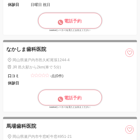
休診日
日曜日 祝日
電話予約
seeker(シーカー)を見たとお伝えください
なかしま歯科医院
岡山県瀬戸内市邑久町尾張1244-4
JR 邑久駅から2km(車で 5分)
口コミ
-点(0件)
休診日
電話予約
seeker(シーカー)を見たとお伝えください
馬場歯科医院
岡山県瀬戸内市牛窓町牛窓4951-21