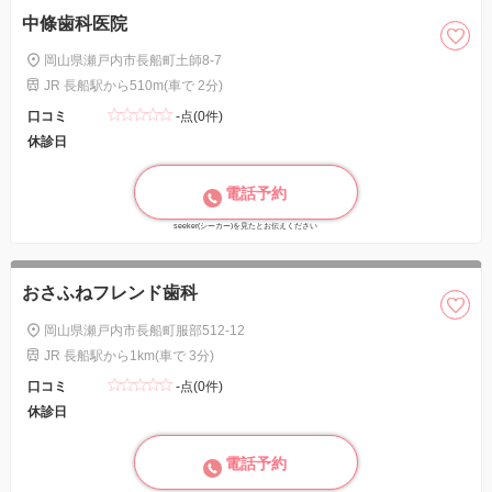
中條歯科医院
岡山県瀬戸内市長船町土師8-7
JR 長船駅から510m(車で 2分)
口コミ
-点(0件)
休診日
電話予約
seeker(シーカー)を見たとお伝えください
おさふねフレンド歯科
岡山県瀬戸内市長船町服部512-12
JR 長船駅から1km(車で 3分)
口コミ
-点(0件)
休診日
電話予約