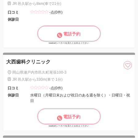
JR 邑久駅から8km(車で21分)
口コミ
-点(0件)
休診日
電話予約
seeker(シーカー)を見たとお伝えください
大西歯科クリニック
岡山県瀬戸内市邑久町尾張100-3
JR 邑久駅から330m(車で 1分)
口コミ
-点(0件)
休診日
水曜日（月曜日末および祝日のある週を除く）・日曜日・祝
日
電話予約
seeker(シーカー)を見たとお伝えください