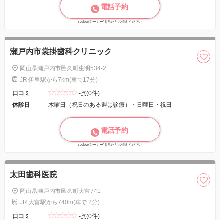
電話予約
seeker(シーカー)を見たとお伝えください
瀬戸内市裳掛歯科クリニック
岡山県瀬戸内市邑久町虫明534-2
JR 伊里駅から7km(車で17分)
口コミ
-点(0件)
休診日
木曜日（祝日のある週は診療）・日曜日・祝日
電話予約
seeker(シーカー)を見たとお伝えください
太田歯科医院
岡山県瀬戸内市邑久町大富741
JR 大富駅から740m(車で 2分)
口コミ
-点(0件)