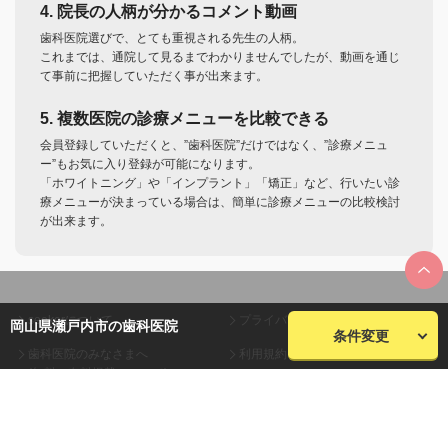
4. 院長の人柄が分かるコメント動画
歯科医院選びで、とても重視される先生の人柄。
これまでは、通院して見るまでわかりませんでしたが、動画を通じ
て事前に把握していただく事が出来ます。
5. 複数医院の診療メニューを比較できる
会員登録していただくと、”歯科医院”だけではなく、”診療メニュ
ー”もお気に入り登録が可能になります。
「ホワイトニング」や「インプラント」「矯正」など、行いたい診
療メニューが決まっている場合は、簡単に診療メニューの比較検討
が出来ます。
seekerについて
プライバシーポリシー
岡山県瀬戸内市の歯科医院
条件変更
歯科医院のみなさまへ
利用規約
(無料・有料掲載について)
会員規約
お問い合わせ
会社概要
サイトマップ