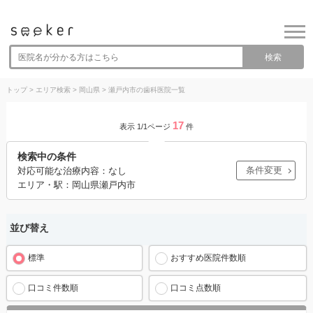
検索
トップ
>
エリア検索
>
岡山県
>
瀬戸内市の歯科医院一覧
17
表示 1/1ページ
件
検索中の条件
条件変更
対応可能な治療内容：なし
エリア・駅：岡山県瀬戸内市
並び替え
標準
おすすめ医院件数順
口コミ件数順
口コミ点数順