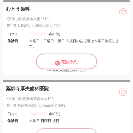
むとう歯科
岡山県真庭市久世2618-1
JR 久世駅から480m(車で 2分)
口コミ
-点(0件)
休診日
木曜日・日曜日・祝日 ※祝日のある週は木曜日診療しま
す。
電話予約
seeker(シーカー)を見たとお伝えください
薬師寺厚夫歯科医院
岡山県真庭市落合垂水189
JR 美作落合駅から1km(車で 3分)
口コミ
-点(0件)
休診日
木曜日 日曜日 祝日