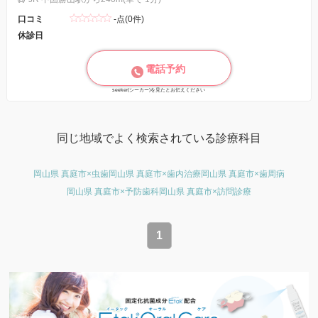
口コミ
-点(0件)
休診日
電話予約
seeker(シーカー)を見たとお伝えください
同じ地域でよく検索されている診療科目
岡山県 真庭市×虫歯
岡山県 真庭市×歯内治療
岡山県 真庭市×歯周病
岡山県 真庭市×予防歯科
岡山県 真庭市×訪問診療
1