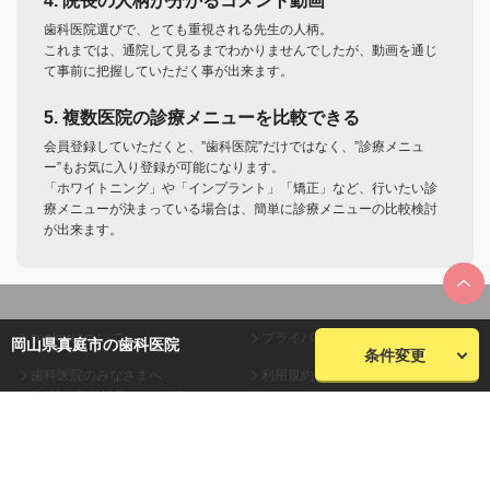
4. 院長の人柄が分かるコメント動画
歯科医院選びで、とても重視される先生の人柄。
これまでは、通院して見るまでわかりませんでしたが、動画を通じ
て事前に把握していただく事が出来ます。
5. 複数医院の診療メニューを比較できる
会員登録していただくと、”歯科医院”だけではなく、”診療メニュ
ー”もお気に入り登録が可能になります。
「ホワイトニング」や「インプラント」「矯正」など、行いたい診
療メニューが決まっている場合は、簡単に診療メニューの比較検討
が出来ます。
seekerについて
プライバシーポリシー
岡山県真庭市の歯科医院
条件変更
歯科医院のみなさまへ
利用規約
(無料・有料掲載について)
会員規約
お問い合わせ
会社概要
サイトマップ
株式会社plaza