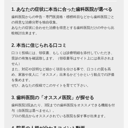
1. あなたの症状に本当に合った歯科医院が選べる
歯科医院からの申告・専門医資格・標榜科目などから歯科医院ごと
の得意な治療分野を独自収集。
あなたの症状に合わせた治療を得意とする歯科医院だけの中から比
較検討出来ます。
2. 本当に信じられる口コミ
口コミ投稿には、領収書、もしくは診療明細を添付していただき、
受診の有無を確認致します。（領収書等はサイト上には表示されま
せん）
また、対応や説明など細かく項目を分ける事で、口コミの質を高
め、家族や友人に「オススメ」出来るかどうかという観点での評価
を集めます。
ぜひ、あなたの投稿でこのサイトを育てて下さい。
3. 歯科医院の「オススメ医院」が探せる
歯科医院1院あたり、3院までの歯科医院をオススメできる機能を付
与（自医院は選べません）。
プロの視点からオススメされている医院を探す事が出来ます。