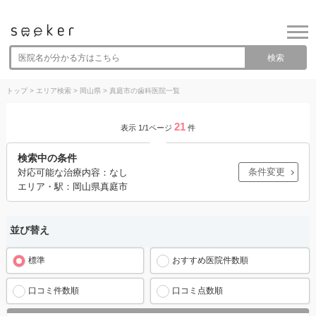
検索
トップ
>
エリア検索
>
岡山県
>
真庭市の歯科医院一覧
21
表示 1/1ページ
件
検索中の条件
条件変更
対応可能な治療内容：なし
エリア・駅：岡山県真庭市
並び替え
標準
おすすめ医院件数順
口コミ件数順
口コミ点数順