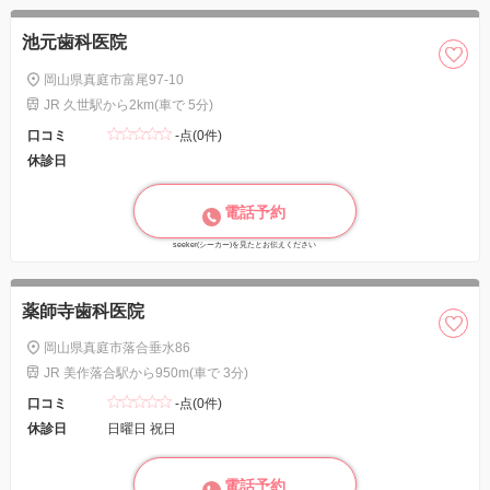
池元歯科医院
岡山県真庭市富尾97-10
JR 久世駅から2km(車で 5分)
口コミ
-点(0件)
休診日
電話予約
seeker(シーカー)を見たとお伝えください
薬師寺歯科医院
岡山県真庭市落合垂水86
JR 美作落合駅から950m(車で 3分)
口コミ
-点(0件)
休診日
日曜日 祝日
電話予約