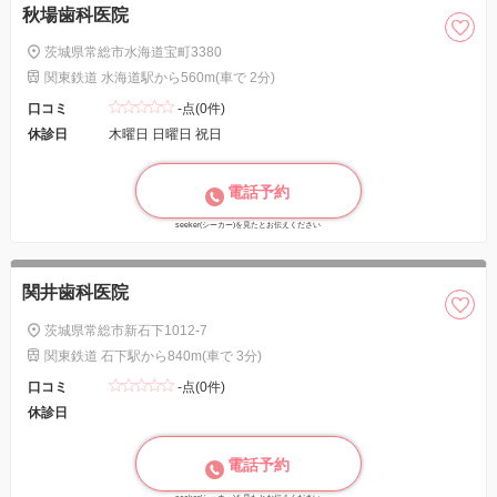
秋場歯科医院
茨城県常総市水海道宝町3380
関東鉄道 水海道駅から560m(車で 2分)
口コミ
-点(0件)
休診日
木曜日 日曜日 祝日
電話予約
seeker(シーカー)を見たとお伝えください
関井歯科医院
茨城県常総市新石下1012-7
関東鉄道 石下駅から840m(車で 3分)
口コミ
-点(0件)
休診日
電話予約