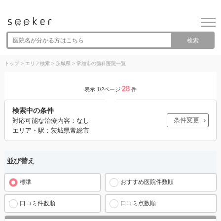
検索
トップ
>
エリア検索
>
茨城県
>
常総市の歯科医院一覧
28
表示 1/2ページ
件
検索中の条件
条件変更
対応可能な治療内容：なし
エリア・駅：茨城県常総市
並び替え
標準
おすすめ医院件数順
口コミ件数順
口コミ点数順