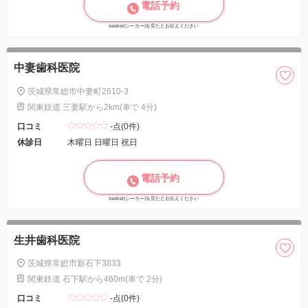
電話予約
seeker(シーカー)を見たとお伝えください
中妻歯科医院
茨城県常総市中妻町2610-3
関東鉄道 三妻駅から2km(車で 4分)
口コミ
-点(0件)
休診日
木曜日 日曜日 祝日
電話予約
seeker(シーカー)を見たとお伝えください
生井歯科医院
茨城県常総市新石下3833
関東鉄道 石下駅から460m(車で 2分)
口コミ
-点(0件)