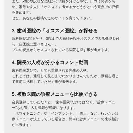
また、対応や説明など細かく項目を分ける事で、口コミの質を高
め、家族や友人に「オススメ」出来るかどうかという観点での評価
を集めます。
ぜひ、あなたの投稿でこのサイトを育てて下さい。
3. 歯科医院の「オススメ医院」が探せる
歯科医院1院あたり、3院までの歯科医院をオススメできる機能を付
与（自医院は選べません）。
プロの視点からオススメされている医院を探す事が出来ます。
4. 院長の人柄が分かるコメント動画
歯科医院選びで、とても重視される先生の人柄。
これまでは、通院して見るまでわかりませんでしたが、動画を通じ
て事前に把握していただく事が出来ます。
5. 複数医院の診療メニューを比較できる
会員登録していただくと、”歯科医院”だけではなく、”診療メニュ
ー”もお気に入り登録が可能になります。
「ホワイトニング」や「インプラント」「矯正」など、行いたい診
療メニューが決まっている場合は、簡単に診療メニューの比較検討
が出来ます。