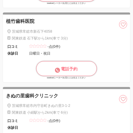
seeker(シーカー)を見たとお伝えください
植竹歯科医院
茨城県常総市新石下4058
関東鉄道 石下駅から1km(車で 3分)
口コミ
-点(0件)
休診日
日曜日・祝日
電話予約
seeker(シーカー)を見たとお伝えください
きぬの里歯科クリニック
茨城県常総市内守谷町きぬの里3-1-2
関東鉄道 小絹駅から2km(車で 6分)
口コミ
-点(0件)
休診日