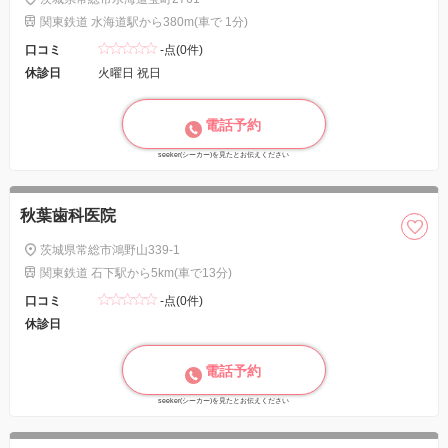
関東鉄道 水海道駅から380m(車で 1分)
口コミ
-点(0件)
休診日
火曜日 祝日
電話予約
seeker(シーカー)を見たとお伝えください
秋葉歯科医院
茨城県常総市鴻野山339-1
関東鉄道 石下駅から5km(車で13分)
口コミ
-点(0件)
休診日
電話予約
seeker(シーカー)を見たとお伝えください