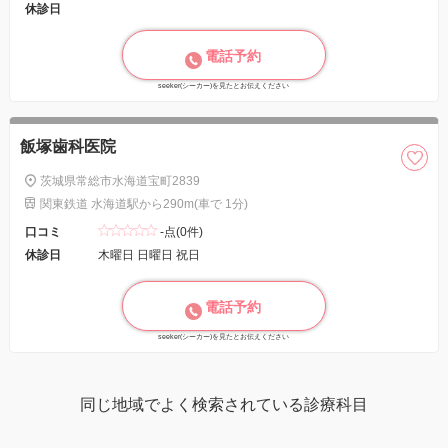
休診日
電話予約
seeker(シーカー)を見たとお伝えください
飯塚歯科医院
茨城県常総市水海道宝町2839
関東鉄道 水海道駅から290m(車で 1分)
口コミ
-点(0件)
休診日
木曜日 日曜日 祝日
電話予約
seeker(シーカー)を見たとお伝えください
同じ地域でよく検索されている診療科目