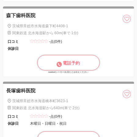
森下歯科医院
茨城県常総市水海道森下町4408-1
関東鉄道 北水海道駅から 60m(車で 1分)
口コミ
-点(0件)
休診日
電話予約
seeker(シーカー)を見たとお伝えください
長塚歯科医院
茨城県常総市水海道橋本町3623-1
関東鉄道 北水海道駅から640m(車で 2分)
口コミ
-点(0件)
休診日
木曜日・日曜日・祝日