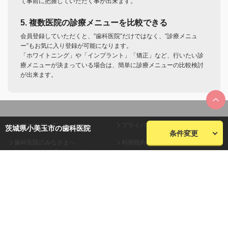
て事前に把握していただく事が出来ます。
5. 複数医院の診療メニューを比較できる
会員登録していただくと、”歯科医院”だけではなく、”診療メニュ
ー”もお気に入り登録が可能になります。
「ホワイトニング」や「インプラント」「矯正」など、行いたい診
療メニューが決まっている場合は、簡単に診療メニューの比較検討
が出来ます。
seekerについて
プライバシーポリシー
茨城県小美玉市の歯科医院
条件変更
歯科医院のみなさまへ
利用規約
(無料・有料掲載について)
会員規約
お問い合わせ
会社概要
サイトマップ
株式会社plaza