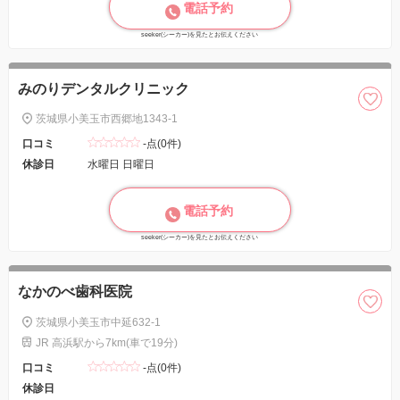
電話予約
seeker(シーカー)を見たとお伝えください
みのりデンタルクリニック
茨城県小美玉市西郷地1343-1
口コミ
-点(0件)
休診日
水曜日 日曜日
電話予約
seeker(シーカー)を見たとお伝えください
なかのべ歯科医院
茨城県小美玉市中延632-1
JR 高浜駅から7km(車で19分)
口コミ
-点(0件)
休診日