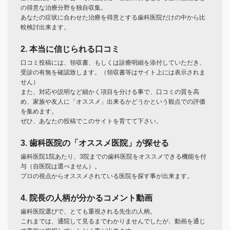
の得意な治療分野を独自収集。
あなたの症状に合わせた治療を得意とする歯科医院だけの中から比
較検討出来ます。
2. 本当に信じられる口コミ
口コミ投稿には、領収書、もしくは診療明細を添付していただき、
受診の有無を確認致します。（領収書等はサイト上には表示されま
せん）
また、対応や説明など細かく項目を分ける事で、口コミの質を高
め、家族や友人に「オススメ」出来るかどうかという観点での評価
を集めます。
ぜひ、あなたの投稿でこのサイトを育てて下さい。
3. 歯科医院の「オススメ医院」が探せる
歯科医院1院あたり、3院までの歯科医院をオススメできる機能を付
与（自医院は選べません）。
プロの視点からオススメされている医院を探す事が出来ます。
4. 院長の人柄が分かるコメント動画
歯科医院選びで、とても重視される先生の人柄。
これまでは、通院して見るまでわかりませんでしたが、動画を通じ