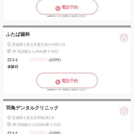
電話予約
seeker(シーカー)を見たとお伝えください
ふたば歯科
茨城県小美玉市栗又四ケ2463-15
JR 高浜駅から3km(車で 8分)
口コミ
-点(0件)
休診日
電話予約
seeker(シーカー)を見たとお伝えください
羽鳥デンタルクリニック
茨城県小美玉市羽鳥261-6
JR 羽鳥駅から610m(車で 2分)
口コミ
-点(0件)