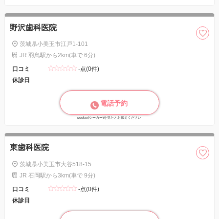
野沢歯科医院
茨城県小美玉市江戸1-101
JR 羽鳥駅から2km(車で 6分)
口コミ
-点(0件)
休診日
電話予約
seeker(シーカー)を見たとお伝えください
東歯科医院
茨城県小美玉市大谷518-15
JR 石岡駅から3km(車で 9分)
口コミ
-点(0件)
休診日