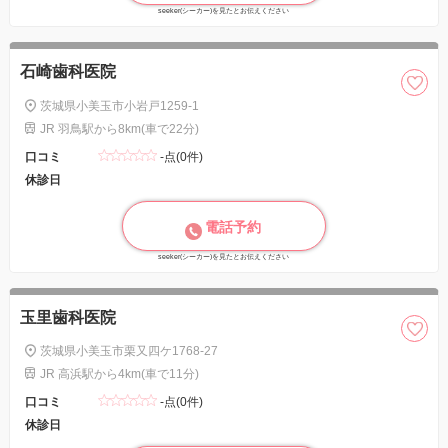
seeker(シーカー)を見たとお伝えください
石崎歯科医院
茨城県小美玉市小岩戸1259-1
JR 羽鳥駅から8km(車で22分)
口コミ
-点(0件)
休診日
電話予約
seeker(シーカー)を見たとお伝えください
玉里歯科医院
茨城県小美玉市栗又四ケ1768-27
JR 高浜駅から4km(車で11分)
口コミ
-点(0件)
休診日