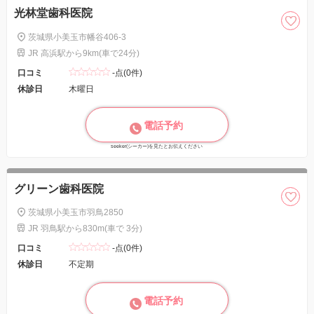
光林堂歯科医院
茨城県小美玉市幡谷406-3
JR 高浜駅から9km(車で24分)
口コミ
-点(0件)
休診日
木曜日
電話予約
seeker(シーカー)を見たとお伝えください
グリーン歯科医院
茨城県小美玉市羽鳥2850
JR 羽鳥駅から830m(車で 3分)
口コミ
-点(0件)
休診日
不定期
電話予約