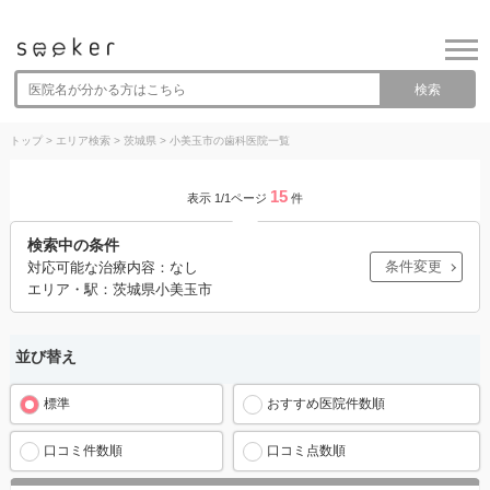
検索
トップ
>
エリア検索
>
茨城県
>
小美玉市の歯科医院一覧
15
表示 1/1ページ
件
検索中の条件
条件変更
対応可能な治療内容：なし
エリア・駅：茨城県小美玉市
並び替え
標準
おすすめ医院件数順
口コミ件数順
口コミ点数順