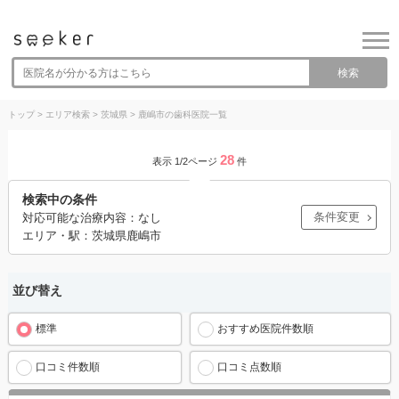
検索
トップ
>
エリア検索
>
茨城県
>
鹿嶋市の歯科医院一覧
28
表示 1/2ページ
件
検索中の条件
条件変更
対応可能な治療内容：なし
エリア・駅：茨城県鹿嶋市
並び替え
標準
おすすめ医院件数順
口コミ件数順
口コミ点数順