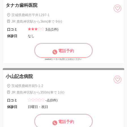
タナカ歯科医院
茨城県鹿嶋市平井1297-1
JR 鹿島神宮駅から3km(車で 9分)
口コミ
3点(1件)
休診日
なし
電話予約
seeker(シーカー)を見たとお伝えください
小山記念病院
茨城県鹿嶋市厨5-1-2
JR 鹿島神宮駅から350m(車で 1分)
口コミ
-点(0件)
休診日
日曜日・祝日
電話予約