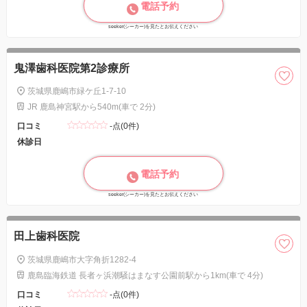
電話予約
seeker(シーカー)を見たとお伝えください
鬼澤歯科医院第2診療所
茨城県鹿嶋市緑ケ丘1-7-10
JR 鹿島神宮駅から540m(車で 2分)
口コミ
-点(0件)
休診日
電話予約
seeker(シーカー)を見たとお伝えください
田上歯科医院
茨城県鹿嶋市大字角折1282-4
鹿島臨海鉄道 長者ヶ浜潮騒はまなす公園前駅から1km(車で 4分)
口コミ
-点(0件)