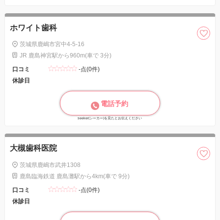
ホワイト歯科
茨城県鹿嶋市宮中4-5-16
JR 鹿島神宮駅から960m(車で 3分)
口コミ
-点(0件)
休診日
電話予約
seeker(シーカー)を見たとお伝えください
大槻歯科医院
茨城県鹿嶋市武井1308
鹿島臨海鉄道 鹿島灘駅から4km(車で 9分)
口コミ
-点(0件)
休診日