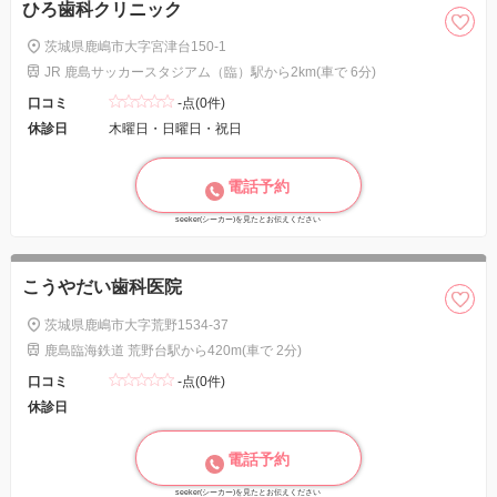
ひろ歯科クリニック
茨城県鹿嶋市大字宮津台150-1
JR 鹿島サッカースタジアム（臨）駅から2km(車で 6分)
口コミ
-点(0件)
休診日
木曜日・日曜日・祝日
電話予約
seeker(シーカー)を見たとお伝えください
こうやだい歯科医院
茨城県鹿嶋市大字荒野1534-37
鹿島臨海鉄道 荒野台駅から420m(車で 2分)
口コミ
-点(0件)
休診日
電話予約
seeker(シーカー)を見たとお伝えください