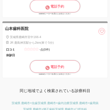
電話予約
seeker(シーカー)を見たとお伝えください
山本歯科医院
茨城県鹿嶋市宮中166-4
JR 鹿島神宮駅から2km(車で 5分)
口コミ
-点(0件)
休診日
電話予約
seeker(シーカー)を見たとお伝えください
同じ地域でよく検索されている診療科目
茨城県 鹿嶋市×虫歯
茨城県 鹿嶋市×歯内治療
茨城県 鹿嶋市×歯周病
茨城県 鹿嶋市×矯正歯科
茨城県 鹿嶋市×口腔外科