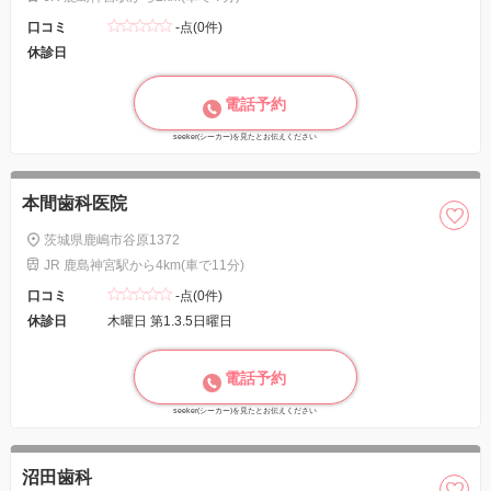
口コミ
-点(0件)
休診日
電話予約
seeker(シーカー)を見たとお伝えください
本間歯科医院
茨城県鹿嶋市谷原1372
JR 鹿島神宮駅から4km(車で11分)
口コミ
-点(0件)
休診日
木曜日 第1.3.5日曜日
電話予約
seeker(シーカー)を見たとお伝えください
沼田歯科