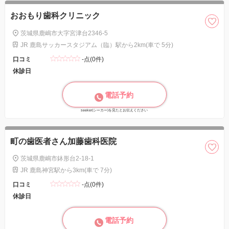
おおもり歯科クリニック
茨城県鹿嶋市大字宮津台2346-5
JR 鹿島サッカースタジアム（臨）駅から2km(車で 5分)
口コミ
-点(0件)
休診日
電話予約
seeker(シーカー)を見たとお伝えください
町の歯医者さん加藤歯科医院
茨城県鹿嶋市鉢形台2-18-1
JR 鹿島神宮駅から3km(車で 7分)
口コミ
-点(0件)
休診日
電話予約