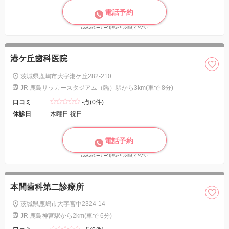
電話予約
seeker(シーカー)を見たとお伝えください
港ケ丘歯科医院
茨城県鹿嶋市大字港ケ丘282-210
JR 鹿島サッカースタジアム（臨）駅から3km(車で 8分)
口コミ
-点(0件)
休診日
木曜日 祝日
電話予約
seeker(シーカー)を見たとお伝えください
本間歯科第二診療所
茨城県鹿嶋市大字宮中2324-14
JR 鹿島神宮駅から2km(車で 6分)