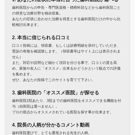
歯科医院からの申告・専門医資格・標榜科目などから歯科医院ごと
の得意な治療分野を独自収集。
あなたの症状に合わせた治療を得意とする歯科医院だけの中から比
較検討出来ます。
2. 本当に信じられる口コミ
口コミ投稿には、領収書、もしくは診療明細を添付していただき、
受診の有無を確認致します。（領収書等はサイト上には表示されま
せん）
また、対応や説明など細かく項目を分ける事で、口コミの質を高
め、家族や友人に「オススメ」出来るかどうかという観点での評価
を集めます。
ぜひ、あなたの投稿でこのサイトを育てて下さい。
3. 歯科医院の「オススメ医院」が探せる
歯科医院1院あたり、3院までの歯科医院をオススメできる機能を付
与（自医院は選べません）。
プロの視点からオススメされている医院を探す事が出来ます。
4. 院長の人柄が分かるコメント動画
歯科医院選びで、とても重視される先生の人柄。