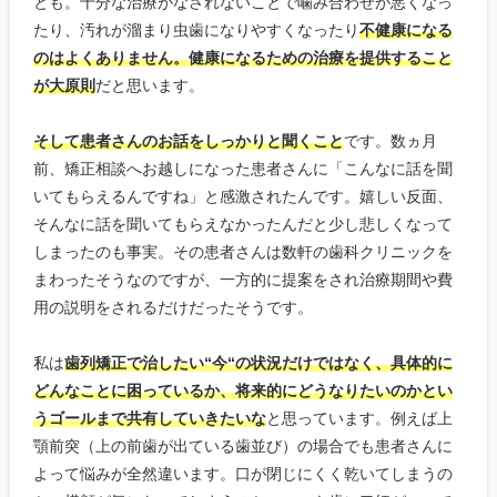
とも。十分な治療がなされないことで噛み合わせが悪くなっ
たり、汚れが溜まり虫歯になりやすくなったり
不健康になる
のはよくありません。健康になるための治療を提供すること
が大原則
だと思います。
そして患者さんのお話をしっかりと聞くこと
です。数ヵ月
前、矯正相談へお越しになった患者さんに「こんなに話を聞
いてもらえるんですね」と感激されたんです。嬉しい反面、
そんなに話を聞いてもらえなかったんだと少し悲しくなって
しまったのも事実。その患者さんは数軒の歯科クリニックを
まわったそうなのですが、一方的に提案をされ治療期間や費
用の説明をされるだけだったそうです。
私は
歯列矯正で治したい“今“の状況だけではなく、具体的に
どんなことに困っているか、将来的にどうなりたいのかとい
うゴールまで共有していきたいな
と思っています。例えば上
顎前突（上の前歯が出ている歯並び）の場合でも患者さんに
よって悩みが全然違います。口が閉じにくく乾いてしまうの