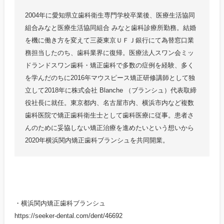
2004年に愛知県立歯科衛生専門学校卒業後、医療生活協同
組合みなと医療生活協同組合 みなと歯科診療所勤務。結婚
を機に働き方を変えて三菱東京ＵＦＪ銀行にて為替窓口業
務担当したのち、歯科業界に復帰。医療法人スワン会ミッ
ドランドスワン歯科・矯正歯科で多数の症例を経験、多く
を学んだのちに2016年マウスピース矯正研修講師として独
立して2018年に株式会社 Blanche （ブランシュ）代表取締
役社長に就任。東京都内、名古屋市内、横浜市内など複数
歯科医院で矯正歯科衛生士として歯科医療に従事。患者さ
んのために妥協しない矯正治療を進めたいという想いから
2020年横浜関内矯正歯科ブランシュを共同開業。
・横浜関内矯正歯科ブランシュ
https://seeker-dental.com/dent/46692