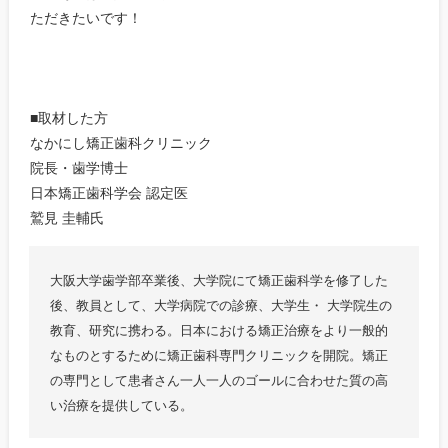
ただきたいです！
■取材した方
なかにし矯正歯科クリニック
院長・⻭学博士
日本矯正⻭科学会 認定医
鷲見 圭輔氏
大阪大学⻭学部卒業後、大学院にて矯正⻭科学を修了した
後、教員として、大学病院での診療、大学生・ 大学院生の
教育、研究に携わる。日本における矯正治療をより一般的
なものとするために矯正⻭科専門クリニックを開院。矯正
の専門として患者さん一人一人のゴールに合わせた質の高
い治療を提供している。