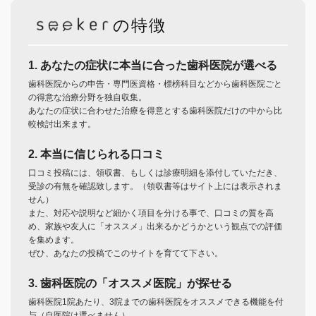
の特徴
1. あなたの症状に本当に合った歯科医院が選べる
歯科医院からの申告・専門医資格・標榜科目などから歯科医院ごと
の得意な治療分野を独自収集。
あなたの症状に合わせた治療を得意とする歯科医院だけの中から比
較検討出来ます。
2. 本当に信じられる口コミ
口コミ投稿には、領収書、もしくは診療明細を添付していただき、
受診の有無を確認致します。（領収書等はサイト上には表示されま
せん）
また、対応や説明など細かく項目を分ける事で、口コミの質を高
め、家族や友人に「オススメ」出来るかどうかという観点での評価
を集めます。
ぜひ、あなたの投稿でこのサイトを育てて下さい。
3. 歯科医院の「オススメ医院」が探せる
歯科医院1院あたり、3院までの歯科医院をオススメできる機能を付
与（自医院は選べません）。